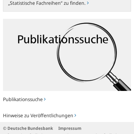
„Statistische Fachreihen“ zu finden.
Publikationssuche
Publikationssuche
Hinweise
Hinweise zu Veröffentlichungen
zu
Veröffentlichungen
© Deutsche Bundesbank
Impressum