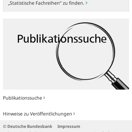
„Statistische Fachreihen“ zu finden.
Publikationssuche
Publikationssuche
Hinweise
Hinweise zu Veröffentlichungen
zu
Veröffentlichungen
© Deutsche Bundesbank
Impressum