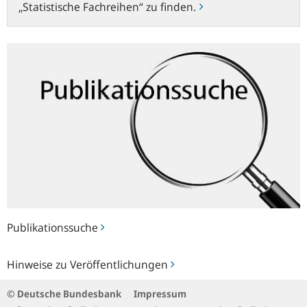
„Statistische Fachreihen“ zu finden.
Publikationssuche
Publikationssuche
Hinweise
Hinweise zu Veröffentlichungen
zu
Veröffentlichungen
© Deutsche Bundesbank
Impressum