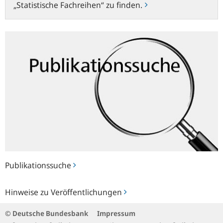
„Statistische Fachreihen“ zu finden.
Publikationssuche
Publikationssuche
Hinweise
Hinweise zu Veröffentlichungen
zu
Veröffentlichungen
© Deutsche Bundesbank
Impressum