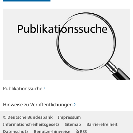
Publikationssuche
Publikationssuche
Hinweise
Hinweise zu Veröffentlichungen
zu
Veröffentlichungen
© Deutsche Bundesbank
Impressum
Informationsfreiheitsgesetz
Sitemap
Barrierefreiheit
Datenschutz
Benutzerhinweise
RSS