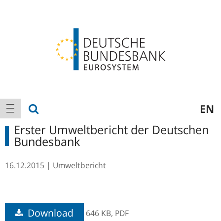
Logo
Hauptnavigation
Suche anzeigen
EN
Navigation anzeigen
Erster Umweltbericht der Deutschen
Bundesbank
16.12.2015
Umweltbericht
Download
646 KB,
PDF