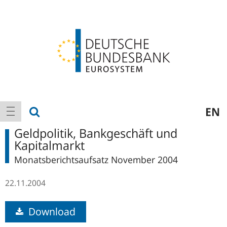
Logo
Hauptnavigation
Suche anzeigen
EN
Navigation anzeigen
Geldpolitik, Bankgeschäft und
Kapitalmarkt
Monatsberichtsaufsatz November 2004
22.11.2004
Download