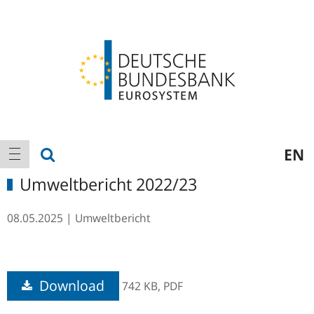
Logo
Hauptnavigation
Suche anzeigen
EN
Navigation anzeigen
Umweltbericht 2022/23
08.05.2025
Umweltbericht
Download
742 KB,
PDF