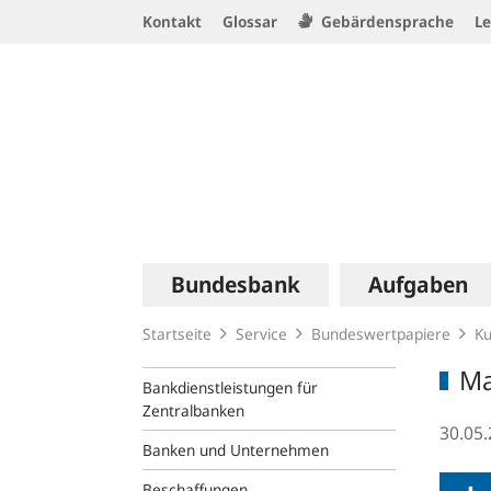
Service
Kontakt
Glossar
Gebärdensprache
Le
Navigation
Logo
Hauptnavigation
Bundesbank
Aufgaben
Startseite
Service
Bundeswertpapiere
Ku
Ma
Bankdienstleistungen für
Zentralbanken
30.05
Banken und Unternehmen
Beschaffungen