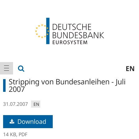
Logo
Hauptnavigation
Suche anzeigen
EN
Navigation anzeigen
Stripping von Bundesanleihen - Juli
2007
31.07.2007
EN
Download
14 KB,
PDF