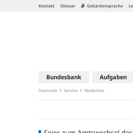
Service
Kontakt
Glossar
Gebärdensprache
Le
Navigation
Logo
Hauptnavigation
Bundesbank
Aufgaben
Startseite
Service
Mediathek
Mediathek
Feier zum Amtswechsel de