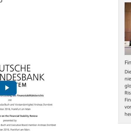
2016
Fi
Di
ni
gl
Ris
Fi
vor
her