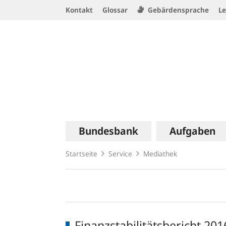
Service
Kontakt
Glossar
Gebärdensprache
Le
Navigation
Logo
Hauptnavigation
Bundesbank
Aufgaben
Startseite
Service
Mediathek
Mediathek
Finanzstabilitätsbericht 201