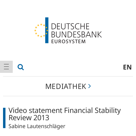
Logo
Hauptnavigation
Suche anzeigen
EN
Navigation anzeigen
Mediathek
MEDIATHEK
Video statement Financial Stability
Review 2013
Sabine Lautenschläger