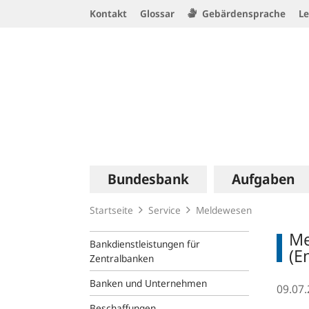
Service
Kontakt
Glossar
Gebärdensprache
Le
Navigation
Logo
Hauptnavigation
Bundesbank
Aufgaben
Startseite
Service
Meldewesen
Me
Bankdienstleistungen für
(E
Zentralbanken
Banken und Unternehmen
09.07
Beschaffungen