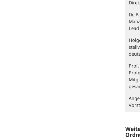
Direk
Dr.
Pa
Mana
Lead 
Holg
stel
deuts
Prof.
Prof
Mitgl
gesa
Angel
Vors
Weite
Ordnu