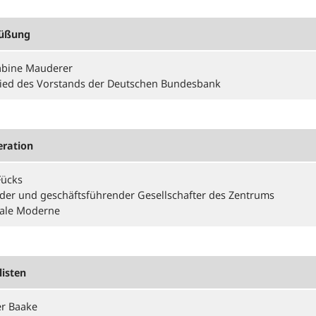
üßung
bine Mauderer
lied des Vorstands der Deutschen Bundesbank
ration
Fücks
der und geschäftsführender Gesellschafter des Zentrums
rale Moderne
listen
er Baake