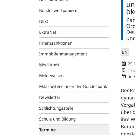
un
ök
Bundeswertpapiere
Pan
NExt
Ord
Deu
ExtraNet
und
Finanzsanktionen
EN
Immobilienmanagement
29.
Mediathek
17:
Meldewesen
in
Mitarbeiter/-innen der Bundesbank
Der R
Newsletter
dynami
Vorga
Schlichtungsstelle
über d
Schule und Bildung
ihre 
Bunde
Termine
dem Ja