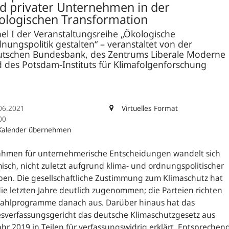
d privater Unternehmen in der
ologischen Transformation
el I der Veranstaltungsreihe „Ökologische
nungspolitik gestalten“ – veranstaltet von der
tschen Bundesbank, des Zentrums Liberale Moderne
 des Potsdam-Instituts für Klimafolgenforschung
06.2021
Virtuelles Format
00
 Kalender übernehmen
ahmen für unternehmerische Entscheidungen wandelt
sich
sch, nicht zuletzt aufgrund klima- und ordnungspolitischer
ben.
Die gesellschaftliche Zustimmung zum Klimaschutz hat
ie letzten Jahre deutlich zugenommen;
die Parteien richten
Wahlprogramme danach aus. Darüber hinaus hat das
sverfassungsgericht das deutsche Klimaschutzgesetz aus
hr 2019 in Teilen für verfassungswidrig erklärt. Entsprechen