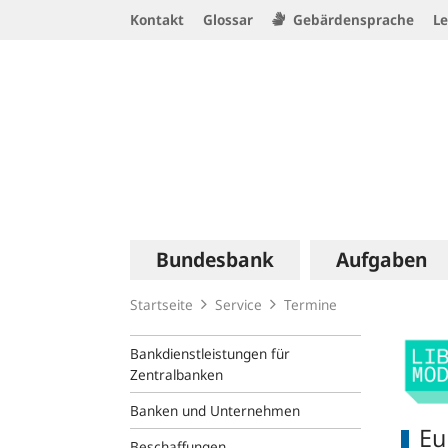
Service
Kontakt
Glossar
Gebärdensprache
Le
Navigation
Logo
Hauptnavigation
Bundesbank
Aufgaben
Startseite
Service
Termine
Bankdienstleistungen für
Zentralbanken
Banken und Unternehmen
Eu
Beschaffungen