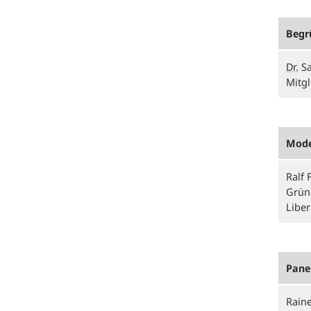
Begr
Dr.
Sa
Mitg
Mode
Ralf 
Grün
Libe
Pane
Rain