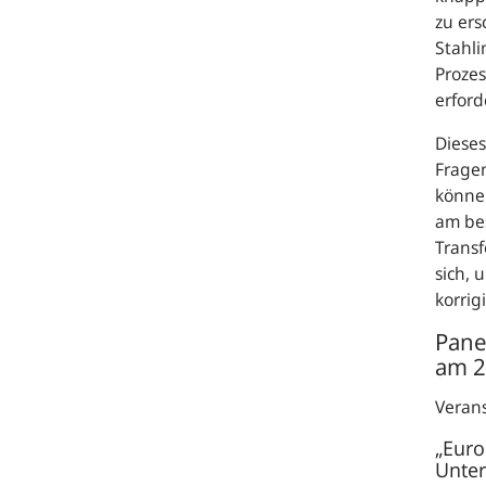
zu ers
Stahli
Prozes
erford
Dieses
Fragen
könne
am bes
Transf
sich, 
korrig
Pane
am 2
Veran
„Euro
Unter