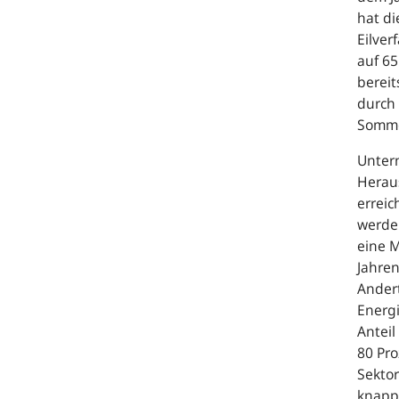
hat di
Eilver
auf 65
bereit
durch 
Somme
Unter
Heraus
erreic
werde
eine 
Jahren
Andert
Energi
Antei
80 Pro
Sekto
knapp