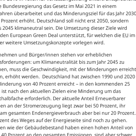
e Bundesregierung das Gesetz im Mai 2021 in einem
fahren überarbeitet und das Minderungsziel für das Jahr 203
 Prozent erhöht. Deutschland soll nicht erst 2050, sondern
s 2045 klimaneutral sein. Die Umsetzung dieser Ziele wird
den European Green Deal unterstützt, für welchen die
EU
im
r weitere Umsetzungskonzepte vorlegen wird.
nehmen und Bürger/innen stehen vor erheblichen
forderungen: um Klimaneutralität bis zum Jahr 2045 zu
hen, muss die Geschwindigkeit, mit der Minderungen erreich
n, erhöht werden. Deutschland hat zwischen 1990 und 2020
Minderung von 40 Prozent erreicht – in den kommenden 25
 ist nach den aktuellen Zielen eine Minderung um das
halbfache erforderlich. Der aktuelle Anteil Erneuerbarer
en an der Stromerzeugung liegt zwar bei 50 Prozent, ihr
l am gesamten Endenergieverbrauch aber bei nur 20 Prozent.
zent des Weges auf der Energieseite sind noch zu gehen.
ren wie der Gebäudebestand haben einen hohen Anteil von
 40 Prozent an den gesamten Emissionen, sind aber schwer