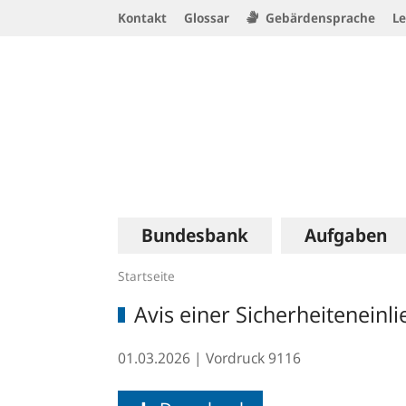
Service
Kontakt
Glossar
Gebärdensprache
Le
Navigation
Logo
Hauptnavigation
Bundesbank
Aufgaben
Startseite
Avis einer Sicherheitenein
01.03.2026
Vordruck
9116