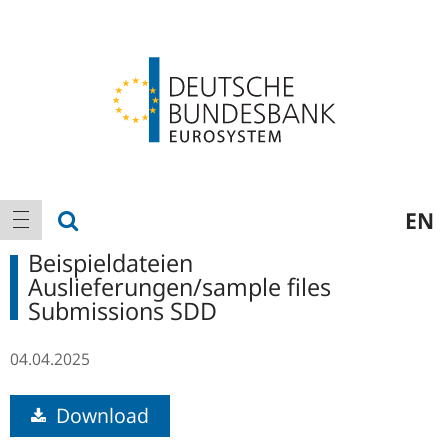
Logo
Hauptnavigation
Suche anzeigen
EN
Navigation anzeigen
Beispieldateien
Auslieferungen/sample files
Submissions SDD
04.04.2025
Download