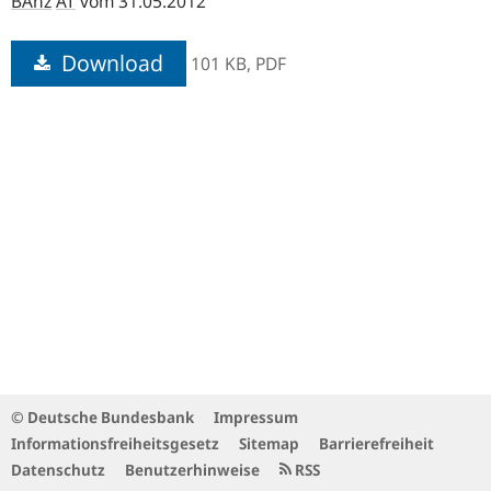
BAnz
AT
vom 31.05.2012
Download
101 KB,
PDF
© Deutsche Bundesbank
Impressum
Informationsfreiheitsgesetz
Sitemap
Barrierefreiheit
Datenschutz
Benutzerhinweise
RSS