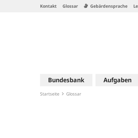
Service
Kontakt
Glossar
Gebärdensprache
Le
Navigation
Logo
Hauptnavigation
Bundesbank
Aufgaben
Startseite
Glossar