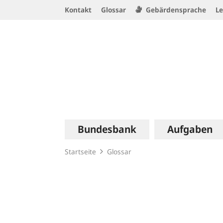
Service
Kontakt
Glossar
Gebärdensprache
Le
Navigation
Logo
Hauptnavigation
Bundesbank
Aufgaben
Startseite
Glossar