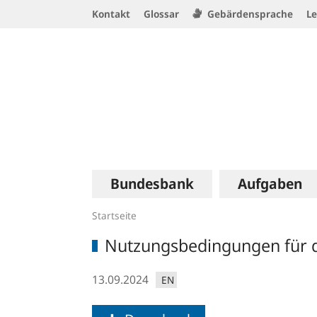
Service
Kontakt
Glossar
Gebärdensprache
Le
Navigation
Logo
Hauptnavigation
Bundesbank
Aufgaben
Startseite
Nutzungsbedingungen für d
13.09.2024
EN