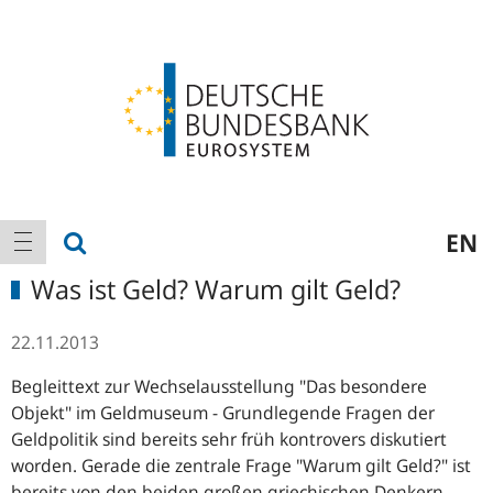
Logo
Hauptnavigation
Suche anzeigen
EN
Navigation anzeigen
Was ist Geld? Warum gilt Geld?
22.11.2013
Begleittext zur Wechselausstellung "Das besondere
Objekt" im Geldmuseum - Grundlegende Fragen der
Geldpolitik sind bereits sehr früh kontrovers diskutiert
worden. Gerade die zentrale Frage "Warum gilt Geld?" ist
bereits von den beiden großen griechischen Denkern