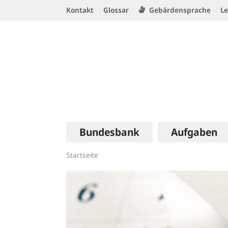
Service
Kontakt
Glossar
Gebärdensprache
Le
Navigation
Logo
Hauptnavigation
Bundesbank
Aufgaben
Startseite