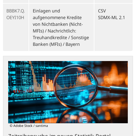
BBBK7.Q.
Einlagen und
CSV
OEYI10H
aufgenommene Kredite
SDMX-ML 2.1
von Nichtbanken (Nicht-
MFIs) / Nachrichtlich:
Treuhandkredite / Sonstige
Banken (MFIs) / Bayern
statistiken.bundesbank.de
© Adobe Stock / santima
Zeitreihensuche im neuen Statistik-Portal