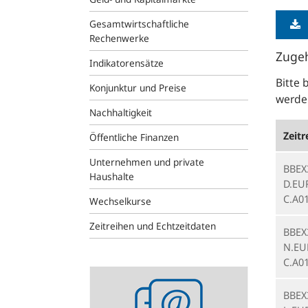
Gesamtwirtschaftliche
Rechenwerke
Zugeh
Indikatorensätze
Bitte 
Konjunktur und Preise
werden
Nachhaltigkeit
Zeitr
Öffentliche Finanzen
Unternehmen und private
BBEX
Haushalte
D.EU
C.A0
Wechselkurse
Zeitreihen und Echtzeitdaten
BBEX
N.EU
C.A0
Statistik-
Newsletter
BBEX