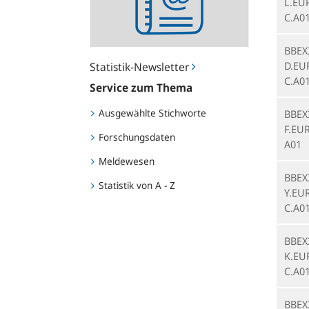
L.EU
C.A0
BBEX
D.EU
Statistik-Newsletter
C.A0
Service zum Thema
Ausgewählte Stichworte
BBEX
F.EUR
Forschungsdaten
A01
Meldewesen
BBEX
Statistik von A - Z
Y.EU
C.A0
BBEX
K.EU
C.A0
BBEX