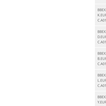
BBEX
K.EU
C.A0
BBEX
D.EU
C.A0
BBEX
B.EU
C.A0
BBEX
L.EU
C.A0
BBEX
Y.EU