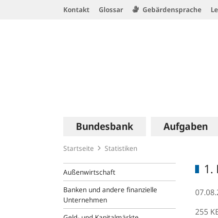
Service
Kontakt
Glossar
Gebärdensprache
Le
Navigation
Logo
Hauptnavigation
Bundesbank
Aufgaben
Startseite
Statistiken
1.
Außenwirtschaft
Banken und andere finanzielle
07.08
Unternehmen
255 K
Geld- und Kapitalmärkte