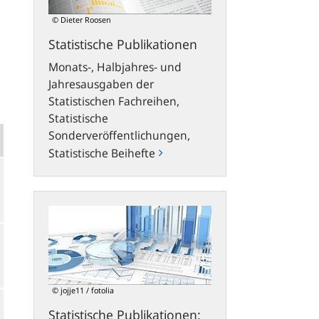
© Dieter Roosen
Statistische Publikationen
Monats-, Halbjahres- und
Jahresausgaben der
Statistischen Fachreihen,
Statistische
Sonderveröffentlichungen,
Statistische Beihefte
Statistische
Publikationen:
Neues
Konzept
und
flexible
© jojje11 / fotolia
Download-
Statistische Publikationen:
Möglichkeiten