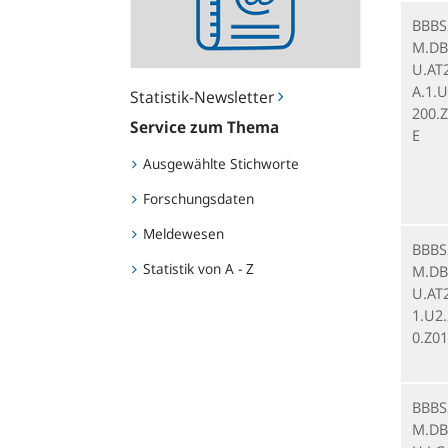
BBBS
M.DB.
U.AT
A.1.U
Statistik-Newsletter
200.Z
Service zum Thema
E
Ausgewählte Stichworte
Forschungsdaten
Meldewesen
BBBS
Statistik von A - Z
M.DB.
U.AT2
1.U2
0.Z01
BBBS
M.DB.