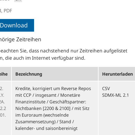
B,
PDF
Download
örige Zeitreihen
beachten Sie, dass nachstehend nur Zeitreihen aufgelistet
, die auch im Internet verfügbar sind.
eihe
Bezeichnung
Herunterladen
2.
Kredite, korrigiert um Reverse Repos
CSV
Y.
mit CCP / insgesamt / Monetäre
SDMX-ML 2.1
2A.
Finanzinstitute / Geschäftspartner:
2.2
Nichtbanken [2200 & 2100] / mit Sitz
01.
im Euroraum (wechselnde
Zusammensetzung) / Stand /
kalender- und saisonbereinigt