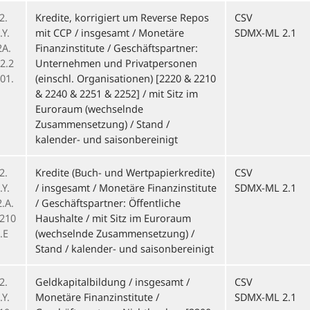
2.
Kredite, korrigiert um Reverse Repos
CSV
Y.
mit CCP / insgesamt / Monetäre
SDMX-ML 2.1
2A.
Finanzinstitute / Geschäftspartner:
2.2
Unternehmen und Privatpersonen
01.
(einschl. Organisationen) [2220 & 2210
& 2240 & 2251 & 2252] / mit Sitz im
Euroraum (wechselnde
Zusammensetzung) / Stand /
kalender- und saisonbereinigt
2.
Kredite (Buch- und Wertpapierkredite)
CSV
Y.
/ insgesamt / Monetäre Finanzinstitute
SDMX-ML 2.1
.A.
/ Geschäftspartner: Öffentliche
.210
Haushalte / mit Sitz im Euroraum
.E
(wechselnde Zusammensetzung) /
Stand / kalender- und saisonbereinigt
2.
Geldkapitalbildung / insgesamt /
CSV
Y.
Monetäre Finanzinstitute /
SDMX-ML 2.1