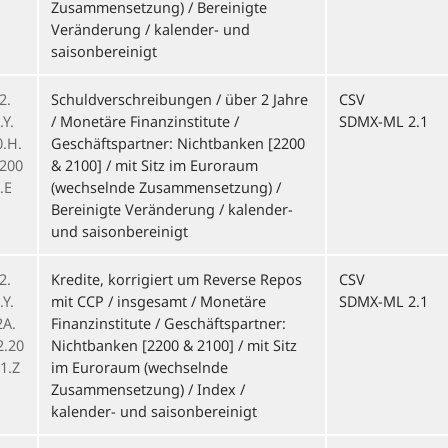
Zusammensetzung) / Bereinigte
Veränderung / kalender- und
saisonbereinigt
2.
Schuldverschreibungen / über 2 Jahre
CSV
Y.
/ Monetäre Finanzinstitute /
SDMX-ML 2.1
0.H.
Geschäftspartner: Nichtbanken [2200
.200
& 2100] / mit Sitz im Euroraum
.E
(wechselnde Zusammensetzung) /
Bereinigte Veränderung / kalender-
und saisonbereinigt
2.
Kredite, korrigiert um Reverse Repos
CSV
Y.
mit CCP / insgesamt / Monetäre
SDMX-ML 2.1
2A.
Finanzinstitute / Geschäftspartner:
2.20
Nichtbanken [2200 & 2100] / mit Sitz
1.Z
im Euroraum (wechselnde
Zusammensetzung) / Index /
kalender- und saisonbereinigt