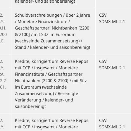
kalender- und saisonbereinigt
2.
Schuldverschreibungen / über 2 Jahre
CSV
Y.
/ Monetäre Finanzinstitute /
SDMX-ML 2.1
0.H.
Geschäftspartner: Nichtbanken [2200
.200
& 2100] / mit Sitz im Euroraum
.E
(wechselnde Zusammensetzung) /
Stand / kalender- und saisonbereinigt
2.
Kredite, korrigiert um Reverse Repos
CSV
Y.
mit CCP / insgesamt / Monetäre
SDMX-ML 2.1
2A.
Finanzinstitute / Geschäftspartner:
2.2
Nichtbanken [2200 & 2100] / mit Sitz
01.
im Euroraum (wechselnde
Zusammensetzung) / Bereinigte
Veränderung / kalender- und
saisonbereinigt
2.
Kredite, korrigiert um Reverse Repos
CSV
Y.
mit CCP / insgesamt / Monetäre
SDMX-ML 2.1