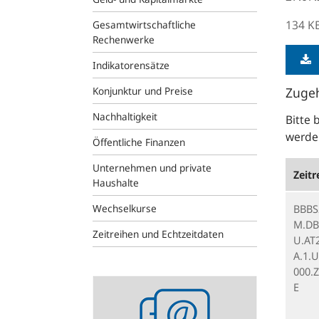
134 K
Gesamtwirtschaftliche
Rechenwerke
Indikatorensätze
Konjunktur und Preise
Zugeh
Nachhaltigkeit
Bitte 
werden
Öffentliche Finanzen
Unternehmen und private
Zeitr
Haushalte
Wechselkurse
BBBS
M.DB.
Zeitreihen und Echtzeitdaten
U.AT
A.1.U
000.Z
Statistik-
E
Newsletter