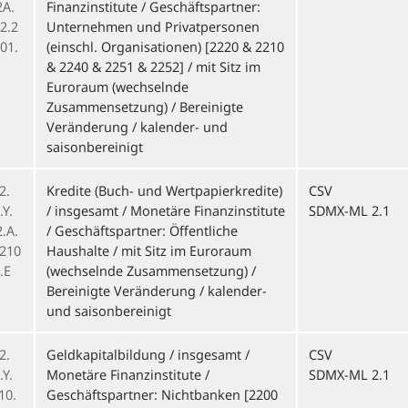
2A.
Finanzinstitute / Geschäftspartner:
2.2
Unternehmen und Privatpersonen
01.
(einschl. Organisationen) [2220 & 2210
& 2240 & 2251 & 2252] / mit Sitz im
Euroraum (wechselnde
Zusammensetzung) / Bereinigte
Veränderung / kalender- und
saisonbereinigt
2.
Kredite (Buch- und Wertpapierkredite)
CSV
Y.
/ insgesamt / Monetäre Finanzinstitute
SDMX-ML 2.1
.A.
/ Geschäftspartner: Öffentliche
.210
Haushalte / mit Sitz im Euroraum
.E
(wechselnde Zusammensetzung) /
Bereinigte Veränderung / kalender-
und saisonbereinigt
2.
Geldkapitalbildung / insgesamt /
CSV
Y.
Monetäre Finanzinstitute /
SDMX-ML 2.1
10.
Geschäftspartner: Nichtbanken [2200