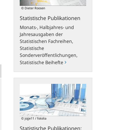
© Dieter Roosen
Statistische Publikationen
Monats-, Halbjahres- und
Jahresausgaben der
Statistischen Fachreihen,
Statistische
Sonderveröffentlichungen,
Statistische Beihefte
Statistische
Publikationen:
Neues
Konzept
und
flexible
© jojje11 / fotolia
Download-
Statistische Publikationen:
Möglichkeiten