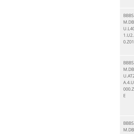
BBBS
M.DB.
U.L4
1.U2
0.Z01
BBBS
M.DB.
U.AT
A.4.U
000.Z
E
BBBS
M.DB.