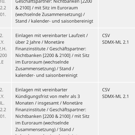
10.
Geschäftspartner: Nichtbanken [2200
2.2
& 2100] / mit Sitz im Euroraum
01.
(wechselnde Zusammensetzung) /
Stand / kalender- und saisonbereinigt
2.
Einlagen mit vereinbarter Laufzeit /
CSV
Y.
über 2 Jahre / Monetäre
SDMX-ML 2.1
2.H.
Finanzinstitute / Geschäftspartner:
.200
Nichtbanken [2200 & 2100] / mit Sitz
.E
im Euroraum (wechselnde
Zusammensetzung) / Stand /
kalender- und saisonbereinigt
2.
Einlagen mit vereinbarter
CSV
Y.
Kündigungsfrist von mehr als 3
SDMX-ML 2.1
3L.
Monaten / insgesamt / Monetäre
2.2
Finanzinstitute / Geschäftspartner:
01.
Nichtbanken [2200 & 2100] / mit Sitz
im Euroraum (wechselnde
Zusammensetzung) / Stand /