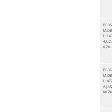
BBBS
M.DB.
U.L4
4.U2
0.Z01
BBBS
M.DB.
U.AT
A.J.U
00.Z0