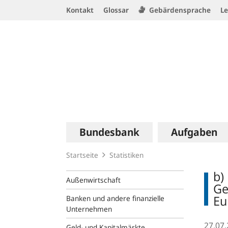
Service
Kontakt
Glossar
Gebärdensprache
Le
Navigation
Logo
Hauptnavigation
Bundesbank
Aufgaben
Startseite
Statistiken
b)
Außenwirtschaft
Ge
Eu
Banken und andere finanzielle
Unternehmen
27.07
Geld- und Kapitalmärkte