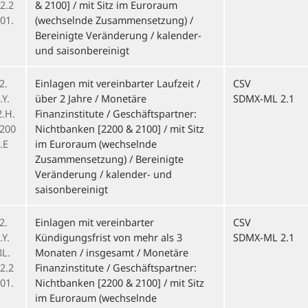
2.2
& 2100] / mit Sitz im Euroraum
01.
(wechselnde Zusammensetzung) /
Bereinigte Veränderung / kalender-
und saisonbereinigt
2.
Einlagen mit vereinbarter Laufzeit /
CSV
Y.
über 2 Jahre / Monetäre
SDMX-ML 2.1
2.H.
Finanzinstitute / Geschäftspartner:
.200
Nichtbanken [2200 & 2100] / mit Sitz
.E
im Euroraum (wechselnde
Zusammensetzung) / Bereinigte
Veränderung / kalender- und
saisonbereinigt
2.
Einlagen mit vereinbarter
CSV
Y.
Kündigungsfrist von mehr als 3
SDMX-ML 2.1
3L.
Monaten / insgesamt / Monetäre
2.2
Finanzinstitute / Geschäftspartner:
01.
Nichtbanken [2200 & 2100] / mit Sitz
im Euroraum (wechselnde