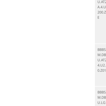
U.AT
A.4.U
200.Z
E
BBBS
M.DB.
U.AT2
4.U2
0.Z01
BBBS
M.DB.
U.LG