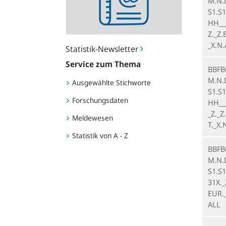
M.N.
S1.S1
HH___
Z._Z.
_X.N
Statistik-Newsletter
Service zum Thema
BBFB
M.N.
Ausgewählte Stichworte
S1.S1
Forschungsdaten
HH___
_Z._Z
Meldewesen
T._X.
Statistik von A - Z
BBFB
M.N.
S1.S1
31X._
EUR._
ALL