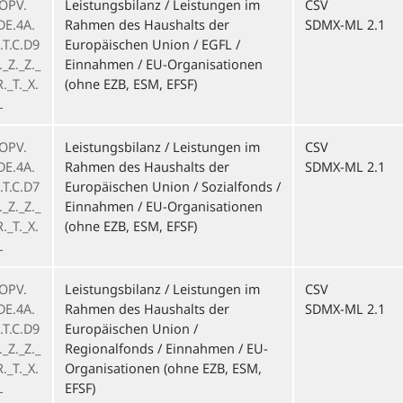
OPV.
Leistungsbilanz / Leistungen im
CSV
DE.4A.
Rahmen des Haushalts der
SDMX-ML 2.1
.T.C.D9
Europäischen Union / EGFL /
_Z._Z._
Einnahmen / EU-Organisationen
._T._X.
(ohne EZB, ESM, EFSF)
L
OPV.
Leistungsbilanz / Leistungen im
CSV
DE.4A.
Rahmen des Haushalts der
SDMX-ML 2.1
.T.C.D7
Europäischen Union / Sozialfonds /
_Z._Z._
Einnahmen / EU-Organisationen
._T._X.
(ohne EZB, ESM, EFSF)
L
OPV.
Leistungsbilanz / Leistungen im
CSV
DE.4A.
Rahmen des Haushalts der
SDMX-ML 2.1
.T.C.D9
Europäischen Union /
_Z._Z._
Regionalfonds / Einnahmen / EU-
._T._X.
Organisationen (ohne EZB, ESM,
L
EFSF)