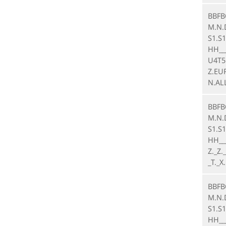
BBFB
M.N.
S1.S1
HH__
U4T5.
Z.EUR
N.AL
BBFB
M.N.
S1.S1
HH__
Z._Z.
_T._X
BBFB
M.N.
S1.S1
HH___