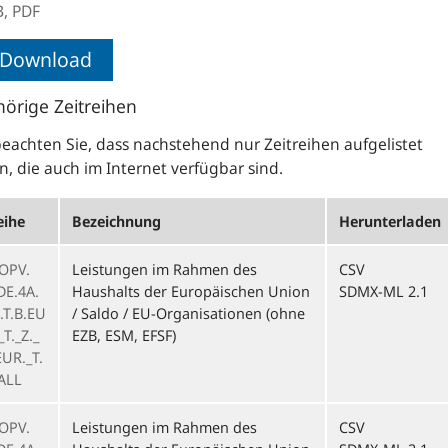
B,
PDF
Download
örige Zeitreihen
beachten Sie, dass nachstehend nur Zeitreihen aufgelistet
, die auch im Internet verfügbar sind.
eihe
Bezeichnung
Herunterladen
OPV.
Leistungen im Rahmen des
CSV
DE.4A.
Haushalts der Europäischen Union
SDMX-ML 2.1
.T.B.EU
/ Saldo / EU-Organisationen (ohne
T._Z._
EZB, ESM, EFSF)
EUR._T.
.ALL
OPV.
Leistungen im Rahmen des
CSV