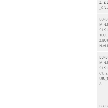
Z._Z.
_X.N
BBFB
M.N.
S1.S1
1EU._
Z.EUR
N.AL
BBFB
M.N.
S1.S1
61._Z
UR._T
ALL
BBFB