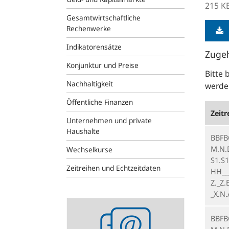
215 K
Gesamtwirtschaftliche
Rechenwerke
Indikatorensätze
Zugeh
Konjunktur und Preise
Bitte 
Nachhaltigkeit
werden
Öffentliche Finanzen
Zeitr
Unternehmen und private
Haushalte
BBFB
M.N.
Wechselkurse
S1.S1
Zeitreihen und Echtzeitdaten
HH___
Z._Z.
_X.N
Statistik-
Newsletter
BBFB