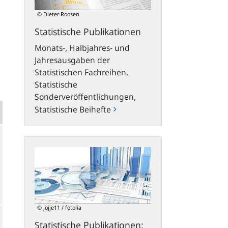
© Dieter Roosen
Statistische Publikationen
Monats-, Halbjahres- und
Jahresausgaben der
Statistischen Fachreihen,
Statistische
Sonderveröffentlichungen,
Statistische Beihefte
Statistische
Publikationen:
Neues
Konzept
und
flexible
© jojje11 / fotolia
Download-
Statistische Publikationen:
Möglichkeiten