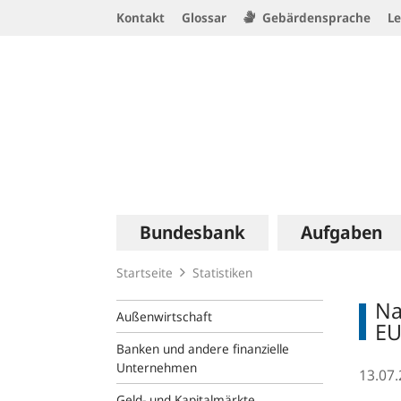
Service
Kontakt
Glossar
Gebärdensprache
Le
Navigation
Logo
Hauptnavigation
Bundesbank
Aufgaben
Startseite
Statistiken
Na
Außenwirtschaft
EU
Banken und andere finanzielle
Unternehmen
13.07
Geld- und Kapitalmärkte