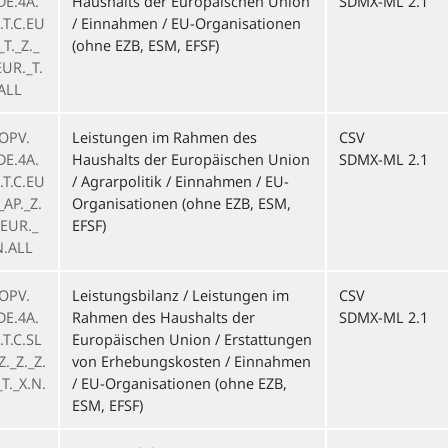
DE.4A.
Haushalts der Europäischen Union
SDMX-ML 2.1
.T.C.EU
/ Einnahmen / EU-Organisationen
T._Z._
(ohne EZB, ESM, EFSF)
EUR._T.
.ALL
OPV.
Leistungen im Rahmen des
CSV
DE.4A.
Haushalts der Europäischen Union
SDMX-ML 2.1
.T.C.EU
/ Agrarpolitik / Einnahmen / EU-
AP._Z.
Organisationen (ohne EZB, ESM,
.EUR._
EFSF)
N.ALL
OPV.
Leistungsbilanz / Leistungen im
CSV
DE.4A.
Rahmen des Haushalts der
SDMX-ML 2.1
.T.C.SL
Europäischen Union / Erstattungen
Z._Z._Z.
von Erhebungskosten / Einnahmen
T._X.N.
/ EU-Organisationen (ohne EZB,
ESM, EFSF)