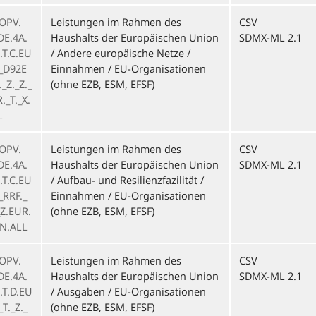
OPV.
Leistungen im Rahmen des
CSV
DE.4A.
Haushalts der Europäischen Union
SDMX-ML 2.1
.T.C.EU
/ Andere europäische Netze /
_D92E
Einnahmen / EU-Organisationen
_Z._Z._
(ohne EZB, ESM, EFSF)
._T._X.
L
OPV.
Leistungen im Rahmen des
CSV
DE.4A.
Haushalts der Europäischen Union
SDMX-ML 2.1
.T.C.EU
/ Aufbau- und Resilienzfazilität /
_RRF._
Einnahmen / EU-Organisationen
_Z.EUR.
(ohne EZB, ESM, EFSF)
.N.ALL
OPV.
Leistungen im Rahmen des
CSV
DE.4A.
Haushalts der Europäischen Union
SDMX-ML 2.1
.T.D.EU
/ Ausgaben / EU-Organisationen
T._Z._
(ohne EZB, ESM, EFSF)