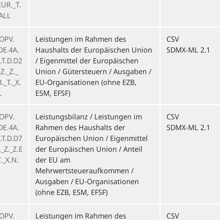
EUR._T.
.ALL
OPV.
Leistungen im Rahmen des
CSV
DE.4A.
Haushalts der Europäischen Union
SDMX-ML 2.1
.T.D.D2
/ Eigenmittel der Europäischen
Z._Z._
Union / Gütersteuern / Ausgaben /
._T._X.
EU-Organisationen (ohne EZB,
L
ESM, EFSF)
OPV.
Leistungsbilanz / Leistungen im
CSV
DE.4A.
Rahmen des Haushalts der
SDMX-ML 2.1
.T.D.D7
Europäischen Union / Eigenmittel
._Z._Z.E
der Europäischen Union / Anteil
._X.N.
der EU am
Mehrwertsteueraufkommen /
Ausgaben / EU-Organisationen
(ohne EZB, ESM, EFSF)
OPV.
Leistungen im Rahmen des
CSV