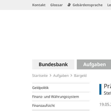
Service
Kontakt
Glossar
Gebärdensprache
Le
Navigation
Logo
Hauptnavigation
Bundesbank
Aufgaben
Startseite
Aufgaben
Bargeld
Pr
Geldpolitik
Ste
Finanz- und Währungssystem
19.05
Finanzaufsicht