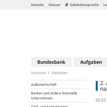
Service
Kontakt
Glossar
Gebärdensprache
Le
Navigation
Logo
Hauptnavigation
Bundesbank
Aufgaben
Startseite
Statistiken
2.
Außenwirtschaft
na
Banken und andere finanzielle
Unternehmen
02.07
Geld- und Kapitalmärkte