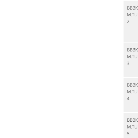
BBBK
M.TU
2
BBBK
M.TU
3
BBBK
M.TU
4
BBBK
M.TU
5