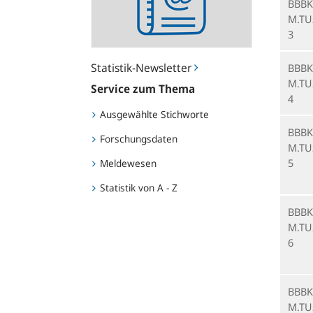
BBBK
M.TU
3
Statistik-Newsletter
BBBK
M.TU
Service zum Thema
4
Ausgewählte Stichworte
BBBK
Forschungsdaten
M.TU
5
Meldewesen
Statistik von A - Z
BBBK
M.TU
6
BBBK
M.TU