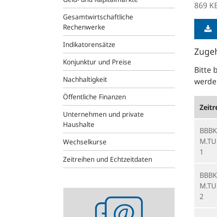
869 K
Gesamtwirtschaftliche
Rechenwerke
Indikatorensätze
Zugeh
Konjunktur und Preise
Bitte 
Nachhaltigkeit
werden
Öffentliche Finanzen
Zeitr
Unternehmen und private
Haushalte
BBBK
M.TU
Wechselkurse
1
Zeitreihen und Echtzeitdaten
BBBK
M.TU
Statistik-
2
Newsletter