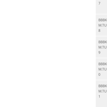
7
BBBK
M.TU
8
BBBK
M.TU
9
BBBK
M.TU
0
BBBK
M.TU
1