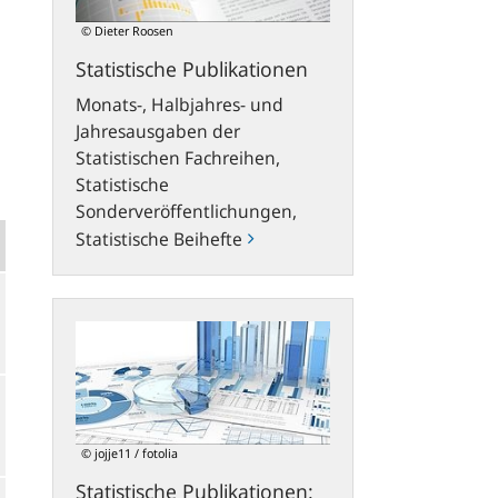
© Dieter Roosen
Statistische Publikationen
Monats-, Halbjahres- und
Jahresausgaben der
Statistischen Fachreihen,
Statistische
Sonderveröffentlichungen,
Statistische Beihefte
Statistische
Publikationen:
Neues
Konzept
und
flexible
© jojje11 / fotolia
Download-
Statistische Publikationen:
Möglichkeiten