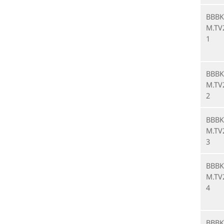
BBBK
M.TV
1
BBBK
M.TV
2
BBBK
M.TV
3
BBBK
M.TV
4
BBBK