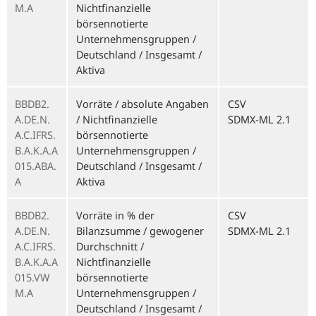
M.A
Nichtfinanzielle
börsennotierte
Unternehmensgruppen /
Deutschland / Insgesamt /
Aktiva
BBDB2.
Vorräte / absolute Angaben
CSV
A.DE.N.
/ Nichtfinanzielle
SDMX-ML 2.1
A.C.IFRS.
börsennotierte
B.A.K.A.A
Unternehmensgruppen /
015.ABA.
Deutschland / Insgesamt /
A
Aktiva
BBDB2.
Vorräte in % der
CSV
A.DE.N.
Bilanzsumme / gewogener
SDMX-ML 2.1
A.C.IFRS.
Durchschnitt /
B.A.K.A.A
Nichtfinanzielle
015.VW
börsennotierte
M.A
Unternehmensgruppen /
Deutschland / Insgesamt /