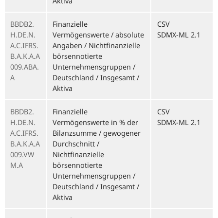
Aktiva
BBDB2.
Finanzielle
CSV
H.DE.N.
Vermögenswerte / absolute
SDMX-ML 2.1
A.C.IFRS.
Angaben / Nichtfinanzielle
B.A.K.A.A
börsennotierte
009.ABA.
Unternehmensgruppen /
A
Deutschland / Insgesamt /
Aktiva
BBDB2.
Finanzielle
CSV
H.DE.N.
Vermögenswerte in % der
SDMX-ML 2.1
A.C.IFRS.
Bilanzsumme / gewogener
B.A.K.A.A
Durchschnitt /
009.VW
Nichtfinanzielle
M.A
börsennotierte
Unternehmensgruppen /
Deutschland / Insgesamt /
Aktiva