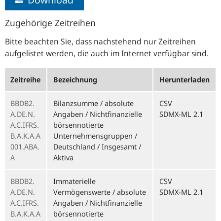
Zugehörige Zeitreihen
Bitte beachten Sie, dass nachstehend nur Zeitreihen
aufgelistet werden, die auch im Internet verfügbar sind.
Zeitreihe
Bezeichnung
Herunterladen
BBDB2.
Bilanzsumme / absolute
CSV
A.DE.N.
Angaben / Nichtfinanzielle
SDMX-ML 2.1
A.C.IFRS.
börsennotierte
B.A.K.A.A
Unternehmensgruppen /
001.ABA.
Deutschland / Insgesamt /
A
Aktiva
BBDB2.
Immaterielle
CSV
A.DE.N.
Vermögenswerte / absolute
SDMX-ML 2.1
A.C.IFRS.
Angaben / Nichtfinanzielle
B.A.K.A.A
börsennotierte