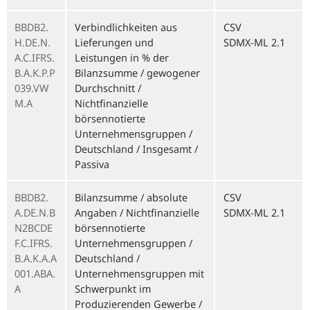
BBDB2.
Verbindlichkeiten aus
CSV
H.DE.N.
Lieferungen und
SDMX-ML 2.1
A.C.IFRS.
Leistungen in % der
B.A.K.P.P
Bilanzsumme / gewogener
039.VW
Durchschnitt /
M.A
Nichtfinanzielle
börsennotierte
Unternehmensgruppen /
Deutschland / Insgesamt /
Passiva
BBDB2.
Bilanzsumme / absolute
CSV
A.DE.N.B
Angaben / Nichtfinanzielle
SDMX-ML 2.1
N2BCDE
börsennotierte
F.C.IFRS.
Unternehmensgruppen /
B.A.K.A.A
Deutschland /
001.ABA.
Unternehmensgruppen mit
A
Schwerpunkt im
Produzierenden Gewerbe /