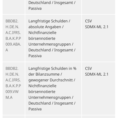
Deutschland / Insgesamt /
Passiva
BBDB2.
Langfristige Schulden /
CSV
H.DE.N.
absolute Angaben /
SDMX-ML 2.1
A.C.IFRS.
Nichtfinanzielle
B.A.K.P.P
börsennotierte
009.ABA.
Unternehmensgruppen /
A
Deutschland / Insgesamt /
Passiva
BBDB2.
Langfristige Schulden in %
CSV
H.DE.N.
der Bilanzsumme /
SDMX-ML 2.1
A.C.IFRS.
gewogener Durchschnitt /
B.A.K.P.P
Nichtfinanzielle
009.VW
börsennotierte
M.A
Unternehmensgruppen /
Deutschland / Insgesamt /
Passiva