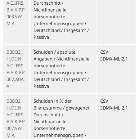
A.C.IFRS.
Durchschnitt /
B.A.K.P.P
Nichtfinanzielle
003.VW
börsennotierte
M.A
Unternehmensgruppen /
Deutschland / Insgesamt /
Passiva
BBDB2.
Schulden / absolute
CSV
H.DE.N.
Angaben / Nichtfinanzielle
SDMX-ML 2.1
A.C.IFRS.
börsennotierte
B.A.K.P.P
Unternehmensgruppen /
007.ABA.
Deutschland / Insgesamt /
A
Passiva
BBDB2.
Schulden in % der
CSV
H.DE.N.
Bilanzsumme / gewogener
SDMX-ML 2.1
A.C.IFRS.
Durchschnitt /
B.A.K.P.P
Nichtfinanzielle
007.VW
börsennotierte
M.A
Unternehmensgruppen /