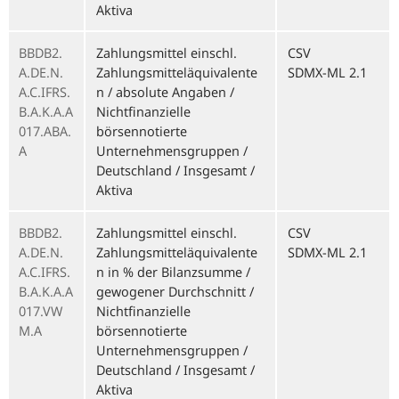
Aktiva
BBDB2.
Zahlungsmittel einschl.
CSV
A.DE.N.
Zahlungsmitteläquivalente
SDMX-ML 2.1
A.C.IFRS.
n / absolute Angaben /
B.A.K.A.A
Nichtfinanzielle
017.ABA.
börsennotierte
A
Unternehmensgruppen /
Deutschland / Insgesamt /
Aktiva
BBDB2.
Zahlungsmittel einschl.
CSV
A.DE.N.
Zahlungsmitteläquivalente
SDMX-ML 2.1
A.C.IFRS.
n in % der Bilanzsumme /
B.A.K.A.A
gewogener Durchschnitt /
017.VW
Nichtfinanzielle
M.A
börsennotierte
Unternehmensgruppen /
Deutschland / Insgesamt /
Aktiva