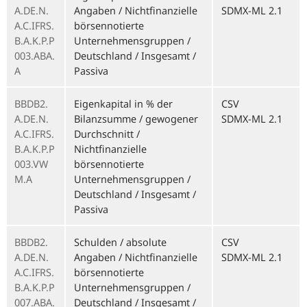
A.DE.N.
Angaben / Nichtfinanzielle
SDMX-ML 2.1
A.C.IFRS.
börsennotierte
B.A.K.P.P
Unternehmensgruppen /
003.ABA.
Deutschland / Insgesamt /
A
Passiva
BBDB2.
Eigenkapital in % der
CSV
A.DE.N.
Bilanzsumme / gewogener
SDMX-ML 2.1
A.C.IFRS.
Durchschnitt /
B.A.K.P.P
Nichtfinanzielle
003.VW
börsennotierte
M.A
Unternehmensgruppen /
Deutschland / Insgesamt /
Passiva
BBDB2.
Schulden / absolute
CSV
A.DE.N.
Angaben / Nichtfinanzielle
SDMX-ML 2.1
A.C.IFRS.
börsennotierte
B.A.K.P.P
Unternehmensgruppen /
007.ABA.
Deutschland / Insgesamt /