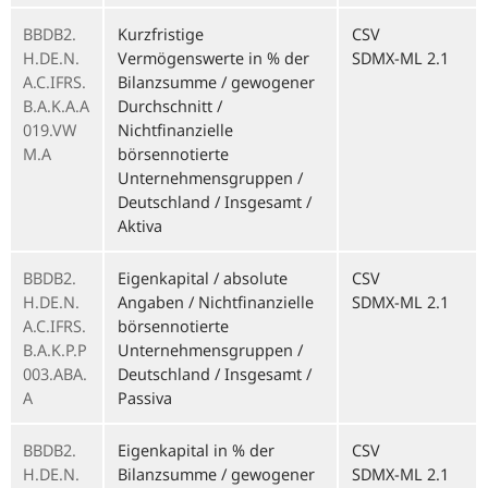
BBDB2.
Kurzfristige
CSV
H.DE.N.
Vermögenswerte in % der
SDMX-ML 2.1
A.C.IFRS.
Bilanzsumme / gewogener
B.A.K.A.A
Durchschnitt /
019.VW
Nichtfinanzielle
M.A
börsennotierte
Unternehmensgruppen /
Deutschland / Insgesamt /
Aktiva
BBDB2.
Eigenkapital / absolute
CSV
H.DE.N.
Angaben / Nichtfinanzielle
SDMX-ML 2.1
A.C.IFRS.
börsennotierte
B.A.K.P.P
Unternehmensgruppen /
003.ABA.
Deutschland / Insgesamt /
A
Passiva
BBDB2.
Eigenkapital in % der
CSV
H.DE.N.
Bilanzsumme / gewogener
SDMX-ML 2.1