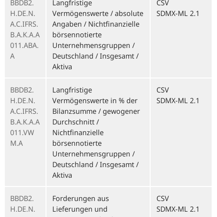
BBDB2.
Langfristige
CSV
H.DE.N.
Vermögenswerte / absolute
SDMX-ML 2.1
A.C.IFRS.
Angaben / Nichtfinanzielle
B.A.K.A.A
börsennotierte
011.ABA.
Unternehmensgruppen /
A
Deutschland / Insgesamt /
Aktiva
BBDB2.
Langfristige
CSV
H.DE.N.
Vermögenswerte in % der
SDMX-ML 2.1
A.C.IFRS.
Bilanzsumme / gewogener
B.A.K.A.A
Durchschnitt /
011.VW
Nichtfinanzielle
M.A
börsennotierte
Unternehmensgruppen /
Deutschland / Insgesamt /
Aktiva
BBDB2.
Forderungen aus
CSV
H.DE.N.
Lieferungen und
SDMX-ML 2.1