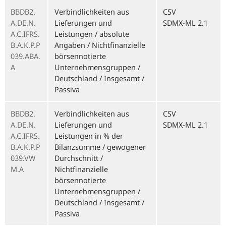
BBDB2.
Verbindlichkeiten aus
CSV
A.DE.N.
Lieferungen und
SDMX-ML 2.1
A.C.IFRS.
Leistungen / absolute
B.A.K.P.P
Angaben / Nichtfinanzielle
039.ABA.
börsennotierte
A
Unternehmensgruppen /
Deutschland / Insgesamt /
Passiva
BBDB2.
Verbindlichkeiten aus
CSV
A.DE.N.
Lieferungen und
SDMX-ML 2.1
A.C.IFRS.
Leistungen in % der
B.A.K.P.P
Bilanzsumme / gewogener
039.VW
Durchschnitt /
M.A
Nichtfinanzielle
börsennotierte
Unternehmensgruppen /
Deutschland / Insgesamt /
Passiva