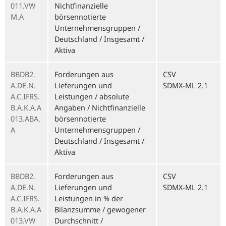
011.VW
Nichtfinanzielle
M.A
börsennotierte
Unternehmensgruppen /
Deutschland / Insgesamt /
Aktiva
BBDB2.
Forderungen aus
CSV
A.DE.N.
Lieferungen und
SDMX-ML 2.1
A.C.IFRS.
Leistungen / absolute
B.A.K.A.A
Angaben / Nichtfinanzielle
013.ABA.
börsennotierte
A
Unternehmensgruppen /
Deutschland / Insgesamt /
Aktiva
BBDB2.
Forderungen aus
CSV
A.DE.N.
Lieferungen und
SDMX-ML 2.1
A.C.IFRS.
Leistungen in % der
B.A.K.A.A
Bilanzsumme / gewogener
013.VW
Durchschnitt /