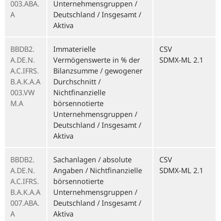
003.ABA.
Unternehmensgruppen /
A
Deutschland / Insgesamt /
Aktiva
BBDB2.
Immaterielle
CSV
A.DE.N.
Vermögenswerte in % der
SDMX-ML 2.1
A.C.IFRS.
Bilanzsumme / gewogener
B.A.K.A.A
Durchschnitt /
003.VW
Nichtfinanzielle
M.A
börsennotierte
Unternehmensgruppen /
Deutschland / Insgesamt /
Aktiva
BBDB2.
Sachanlagen / absolute
CSV
A.DE.N.
Angaben / Nichtfinanzielle
SDMX-ML 2.1
A.C.IFRS.
börsennotierte
B.A.K.A.A
Unternehmensgruppen /
007.ABA.
Deutschland / Insgesamt /
A
Aktiva