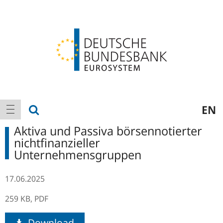
Logo
Hauptnavigation
Suche anzeigen
EN
Navigation anzeigen
Aktiva und Passiva börsennotierter
nichtfinanzieller
Unternehmensgruppen
17.06.2025
259 KB,
PDF
Download