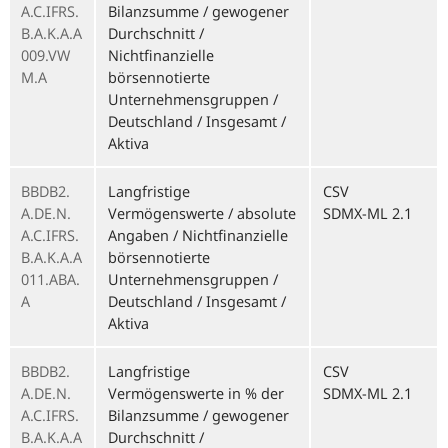
A.C.IFRS.
Bilanzsumme / gewogener
B.A.K.A.A
Durchschnitt /
009.VW
Nichtfinanzielle
M.A
börsennotierte
Unternehmensgruppen /
Deutschland / Insgesamt /
Aktiva
BBDB2.
Langfristige
CSV
A.DE.N.
Vermögenswerte / absolute
SDMX-ML 2.1
A.C.IFRS.
Angaben / Nichtfinanzielle
B.A.K.A.A
börsennotierte
011.ABA.
Unternehmensgruppen /
A
Deutschland / Insgesamt /
Aktiva
BBDB2.
Langfristige
CSV
A.DE.N.
Vermögenswerte in % der
SDMX-ML 2.1
A.C.IFRS.
Bilanzsumme / gewogener
B.A.K.A.A
Durchschnitt /