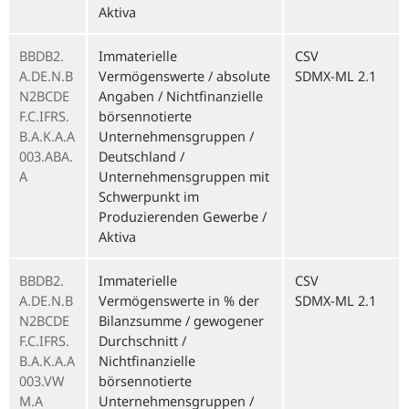
Aktiva
BBDB2.
Immaterielle
CSV
A.DE.N.B
Vermögenswerte / absolute
SDMX-ML 2.1
N2BCDE
Angaben / Nichtfinanzielle
F.C.IFRS.
börsennotierte
B.A.K.A.A
Unternehmensgruppen /
003.ABA.
Deutschland /
A
Unternehmensgruppen mit
Schwerpunkt im
Produzierenden Gewerbe /
Aktiva
BBDB2.
Immaterielle
CSV
A.DE.N.B
Vermögenswerte in % der
SDMX-ML 2.1
N2BCDE
Bilanzsumme / gewogener
F.C.IFRS.
Durchschnitt /
B.A.K.A.A
Nichtfinanzielle
003.VW
börsennotierte
M.A
Unternehmensgruppen /