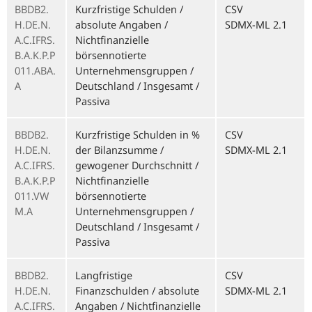
BBDB2.
Kurzfristige Schulden /
CSV
H.DE.N.
absolute Angaben /
SDMX-ML 2.1
A.C.IFRS.
Nichtfinanzielle
B.A.K.P.P
börsennotierte
011.ABA.
Unternehmensgruppen /
A
Deutschland / Insgesamt /
Passiva
BBDB2.
Kurzfristige Schulden in %
CSV
H.DE.N.
der Bilanzsumme /
SDMX-ML 2.1
A.C.IFRS.
gewogener Durchschnitt /
B.A.K.P.P
Nichtfinanzielle
011.VW
börsennotierte
M.A
Unternehmensgruppen /
Deutschland / Insgesamt /
Passiva
BBDB2.
Langfristige
CSV
H.DE.N.
Finanzschulden / absolute
SDMX-ML 2.1
A.C.IFRS.
Angaben / Nichtfinanzielle