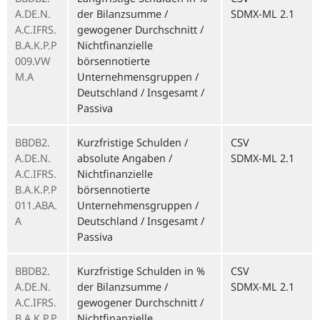
A.DE.N.
der Bilanzsumme /
SDMX-ML 2.1
A.C.IFRS.
gewogener Durchschnitt /
B.A.K.P.P
Nichtfinanzielle
009.VW
börsennotierte
M.A
Unternehmensgruppen /
Deutschland / Insgesamt /
Passiva
BBDB2.
Kurzfristige Schulden /
CSV
A.DE.N.
absolute Angaben /
SDMX-ML 2.1
A.C.IFRS.
Nichtfinanzielle
B.A.K.P.P
börsennotierte
011.ABA.
Unternehmensgruppen /
A
Deutschland / Insgesamt /
Passiva
BBDB2.
Kurzfristige Schulden in %
CSV
A.DE.N.
der Bilanzsumme /
SDMX-ML 2.1
A.C.IFRS.
gewogener Durchschnitt /
B.A.K.P.P
Nichtfinanzielle