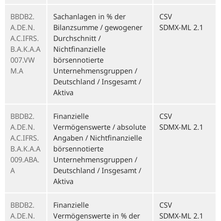
BBDB2.
Sachanlagen in % der
CSV
A.DE.N.
Bilanzsumme / gewogener
SDMX-ML 2.1
A.C.IFRS.
Durchschnitt /
B.A.K.A.A
Nichtfinanzielle
007.VW
börsennotierte
M.A
Unternehmensgruppen /
Deutschland / Insgesamt /
Aktiva
BBDB2.
Finanzielle
CSV
A.DE.N.
Vermögenswerte / absolute
SDMX-ML 2.1
A.C.IFRS.
Angaben / Nichtfinanzielle
B.A.K.A.A
börsennotierte
009.ABA.
Unternehmensgruppen /
A
Deutschland / Insgesamt /
Aktiva
BBDB2.
Finanzielle
CSV
A.DE.N.
Vermögenswerte in % der
SDMX-ML 2.1