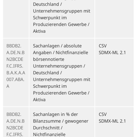
Deutschland /
Unternehmensgruppen mit
Schwerpunkt im
Produzierenden Gewerbe /
Aktiva
BBDB2.
Sachanlagen / absolute
CSV
A.DE.N.B
Angaben / Nichtfinanzielle
SDMX-ML 2.1
N2BCDE
börsennotierte
F.C.IFRS.
Unternehmensgruppen /
B.A.K.A.A
Deutschland /
007.ABA.
Unternehmensgruppen mit
A
Schwerpunkt im
Produzierenden Gewerbe /
Aktiva
BBDB2.
Sachanlagen in % der
CSV
A.DE.N.B
Bilanzsumme / gewogener
SDMX-ML 2.1
N2BCDE
Durchschnitt /
F.C.IFRS.
Nichtfinanzielle