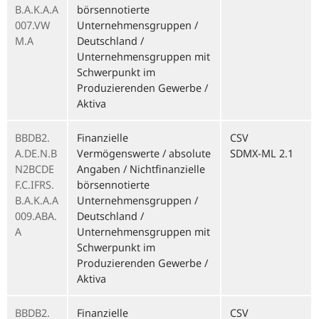
B.A.K.A.A
börsennotierte
007.VW
Unternehmensgruppen /
M.A
Deutschland /
Unternehmensgruppen mit
Schwerpunkt im
Produzierenden Gewerbe /
Aktiva
BBDB2.
Finanzielle
CSV
A.DE.N.B
Vermögenswerte / absolute
SDMX-ML 2.1
N2BCDE
Angaben / Nichtfinanzielle
F.C.IFRS.
börsennotierte
B.A.K.A.A
Unternehmensgruppen /
009.ABA.
Deutschland /
A
Unternehmensgruppen mit
Schwerpunkt im
Produzierenden Gewerbe /
Aktiva
BBDB2.
Finanzielle
CSV