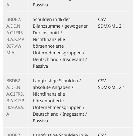
A
Passiva
BBDB2.
Schulden in % der
CSV
A.DE.N.
Bilanzsumme / gewogener
SDMX-ML 2.1
A.C.IFRS.
Durchschnitt /
B.A.K.P.P
Nichtfinanzielle
007.VW
börsennotierte
M.A
Unternehmensgruppen /
Deutschland / Insgesamt /
Passiva
BBDB2.
Langfristige Schulden /
CSV
A.DE.N.
absolute Angaben /
SDMX-ML 2.1
A.C.IFRS.
Nichtfinanzielle
B.A.K.P.P
börsennotierte
009.ABA.
Unternehmensgruppen /
A
Deutschland / Insgesamt /
Passiva
BBDB2.
Langfristige Schulden in %
CSV