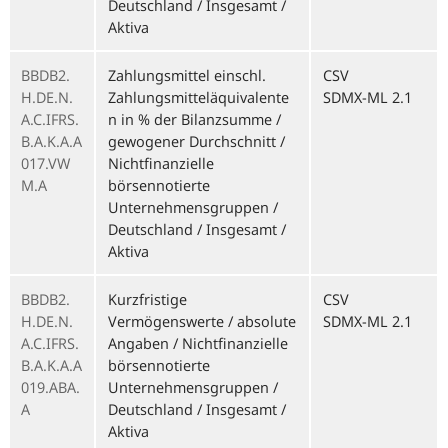
Deutschland / Insgesamt /
Aktiva
BBDB2.
Zahlungsmittel einschl.
CSV
H.DE.N.
Zahlungsmitteläquivalente
SDMX-ML 2.1
A.C.IFRS.
n in % der Bilanzsumme /
B.A.K.A.A
gewogener Durchschnitt /
017.VW
Nichtfinanzielle
M.A
börsennotierte
Unternehmensgruppen /
Deutschland / Insgesamt /
Aktiva
BBDB2.
Kurzfristige
CSV
H.DE.N.
Vermögenswerte / absolute
SDMX-ML 2.1
A.C.IFRS.
Angaben / Nichtfinanzielle
B.A.K.A.A
börsennotierte
019.ABA.
Unternehmensgruppen /
A
Deutschland / Insgesamt /
Aktiva