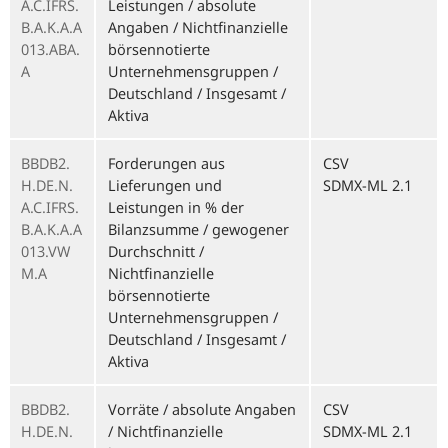
A.C.IFRS.
Leistungen / absolute
B.A.K.A.A
Angaben / Nichtfinanzielle
013.ABA.
börsennotierte
A
Unternehmensgruppen /
Deutschland / Insgesamt /
Aktiva
BBDB2.
Forderungen aus
CSV
H.DE.N.
Lieferungen und
SDMX-ML 2.1
A.C.IFRS.
Leistungen in % der
B.A.K.A.A
Bilanzsumme / gewogener
013.VW
Durchschnitt /
M.A
Nichtfinanzielle
börsennotierte
Unternehmensgruppen /
Deutschland / Insgesamt /
Aktiva
BBDB2.
Vorräte / absolute Angaben
CSV
H.DE.N.
/ Nichtfinanzielle
SDMX-ML 2.1