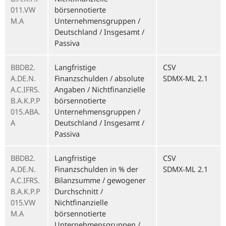
011.VW
börsennotierte
M.A
Unternehmensgruppen /
Deutschland / Insgesamt /
Passiva
BBDB2.
Langfristige
CSV
A.DE.N.
Finanzschulden / absolute
SDMX-ML 2.1
A.C.IFRS.
Angaben / Nichtfinanzielle
B.A.K.P.P
börsennotierte
015.ABA.
Unternehmensgruppen /
A
Deutschland / Insgesamt /
Passiva
BBDB2.
Langfristige
CSV
A.DE.N.
Finanzschulden in % der
SDMX-ML 2.1
A.C.IFRS.
Bilanzsumme / gewogener
B.A.K.P.P
Durchschnitt /
015.VW
Nichtfinanzielle
M.A
börsennotierte
Unternehmensgruppen /