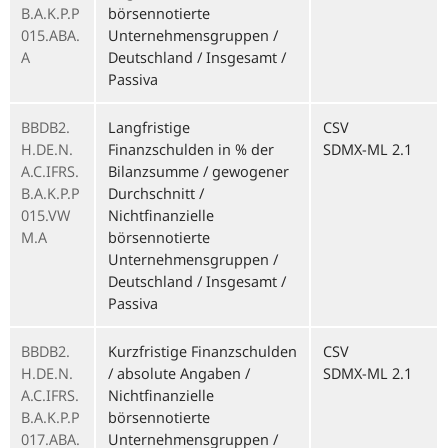
B.A.K.P.P
börsennotierte
015.ABA.
Unternehmensgruppen /
A
Deutschland / Insgesamt /
Passiva
BBDB2.
Langfristige
CSV
H.DE.N.
Finanzschulden in % der
SDMX-ML 2.1
A.C.IFRS.
Bilanzsumme / gewogener
B.A.K.P.P
Durchschnitt /
015.VW
Nichtfinanzielle
M.A
börsennotierte
Unternehmensgruppen /
Deutschland / Insgesamt /
Passiva
BBDB2.
Kurzfristige Finanzschulden
CSV
H.DE.N.
/ absolute Angaben /
SDMX-ML 2.1
A.C.IFRS.
Nichtfinanzielle
B.A.K.P.P
börsennotierte
017.ABA.
Unternehmensgruppen /