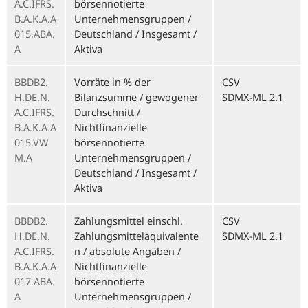
A.C.IFRS.
börsennotierte
B.A.K.A.A
Unternehmensgruppen /
015.ABA.
Deutschland / Insgesamt /
A
Aktiva
BBDB2.
Vorräte in % der
CSV
H.DE.N.
Bilanzsumme / gewogener
SDMX-ML 2.1
A.C.IFRS.
Durchschnitt /
B.A.K.A.A
Nichtfinanzielle
015.VW
börsennotierte
M.A
Unternehmensgruppen /
Deutschland / Insgesamt /
Aktiva
BBDB2.
Zahlungsmittel einschl.
CSV
H.DE.N.
Zahlungsmitteläquivalente
SDMX-ML 2.1
A.C.IFRS.
n / absolute Angaben /
B.A.K.A.A
Nichtfinanzielle
017.ABA.
börsennotierte
A
Unternehmensgruppen /