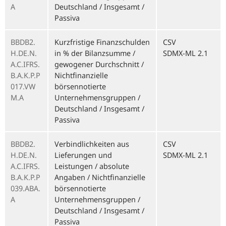
A
Deutschland / Insgesamt /
Passiva
BBDB2.
Kurzfristige Finanzschulden
CSV
H.DE.N.
in % der Bilanzsumme /
SDMX-ML 2.1
A.C.IFRS.
gewogener Durchschnitt /
B.A.K.P.P
Nichtfinanzielle
017.VW
börsennotierte
M.A
Unternehmensgruppen /
Deutschland / Insgesamt /
Passiva
BBDB2.
Verbindlichkeiten aus
CSV
H.DE.N.
Lieferungen und
SDMX-ML 2.1
A.C.IFRS.
Leistungen / absolute
B.A.K.P.P
Angaben / Nichtfinanzielle
039.ABA.
börsennotierte
A
Unternehmensgruppen /
Deutschland / Insgesamt /
Passiva