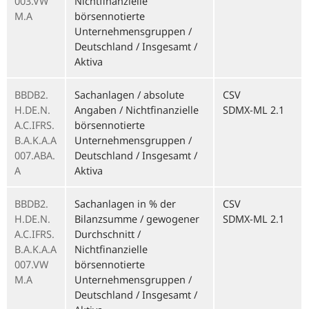
003.VW
Nichtfinanzielle
M.A
börsennotierte
Unternehmensgruppen /
Deutschland / Insgesamt /
Aktiva
BBDB2.
Sachanlagen / absolute
CSV
H.DE.N.
Angaben / Nichtfinanzielle
SDMX-ML 2.1
A.C.IFRS.
börsennotierte
B.A.K.A.A
Unternehmensgruppen /
007.ABA.
Deutschland / Insgesamt /
A
Aktiva
BBDB2.
Sachanlagen in % der
CSV
H.DE.N.
Bilanzsumme / gewogener
SDMX-ML 2.1
A.C.IFRS.
Durchschnitt /
B.A.K.A.A
Nichtfinanzielle
007.VW
börsennotierte
M.A
Unternehmensgruppen /
Deutschland / Insgesamt /