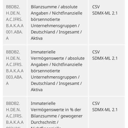
BBDB2.
Bilanzsumme / absolute
CSV
H.DE.N.
Angaben / Nichtfinanzielle
SDMX-ML 2.1
A.C.IFRS.
börsennotierte
B.A.K.A.A
Unternehmensgruppen /
001.ABA.
Deutschland / Insgesamt /
A
Aktiva
BBDB2.
Immaterielle
CSV
H.DE.N.
Vermögenswerte / absolute
SDMX-ML 2.1
A.C.IFRS.
Angaben / Nichtfinanzielle
B.A.K.A.A
börsennotierte
003.ABA.
Unternehmensgruppen /
A
Deutschland / Insgesamt /
Aktiva
BBDB2.
Immaterielle
CSV
H.DE.N.
Vermögenswerte in % der
SDMX-ML 2.1
A.C.IFRS.
Bilanzsumme / gewogener
B.A.K.A.A
Durchschnitt /