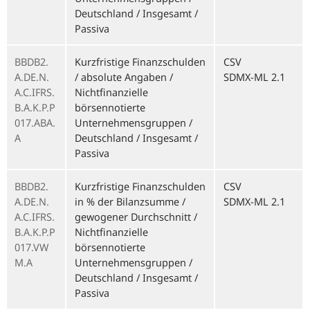
Deutschland / Insgesamt /
Passiva
BBDB2.
Kurzfristige Finanzschulden
CSV
A.DE.N.
/ absolute Angaben /
SDMX-ML 2.1
A.C.IFRS.
Nichtfinanzielle
B.A.K.P.P
börsennotierte
017.ABA.
Unternehmensgruppen /
A
Deutschland / Insgesamt /
Passiva
BBDB2.
Kurzfristige Finanzschulden
CSV
A.DE.N.
in % der Bilanzsumme /
SDMX-ML 2.1
A.C.IFRS.
gewogener Durchschnitt /
B.A.K.P.P
Nichtfinanzielle
017.VW
börsennotierte
M.A
Unternehmensgruppen /
Deutschland / Insgesamt /
Passiva