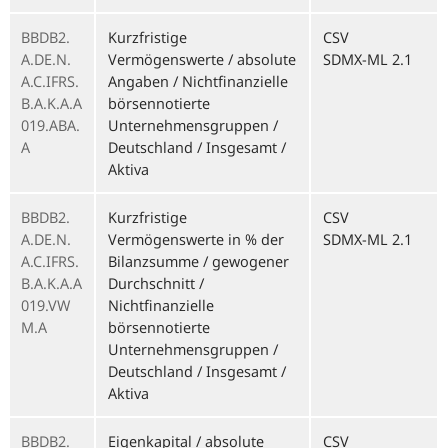
BBDB2.
Kurzfristige
CSV
A.DE.N.
Vermögenswerte / absolute
SDMX-ML 2.1
A.C.IFRS.
Angaben / Nichtfinanzielle
B.A.K.A.A
börsennotierte
019.ABA.
Unternehmensgruppen /
A
Deutschland / Insgesamt /
Aktiva
BBDB2.
Kurzfristige
CSV
A.DE.N.
Vermögenswerte in % der
SDMX-ML 2.1
A.C.IFRS.
Bilanzsumme / gewogener
B.A.K.A.A
Durchschnitt /
019.VW
Nichtfinanzielle
M.A
börsennotierte
Unternehmensgruppen /
Deutschland / Insgesamt /
Aktiva
BBDB2.
Eigenkapital / absolute
CSV