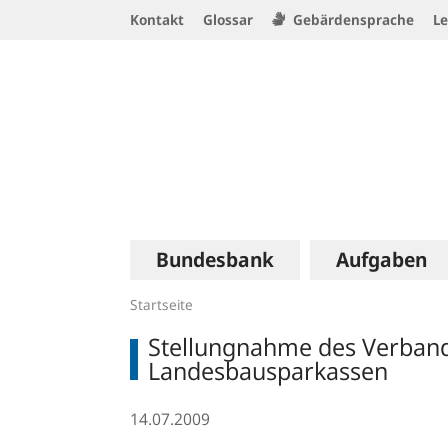
Service
Kontakt
Glossar
Gebärdensprache
Le
Navigation
Logo
Hauptnavigation
Bundesbank
Aufgaben
Startseite
Stellungnahme des Verbands
Landesbausparkassen
14.07.2009