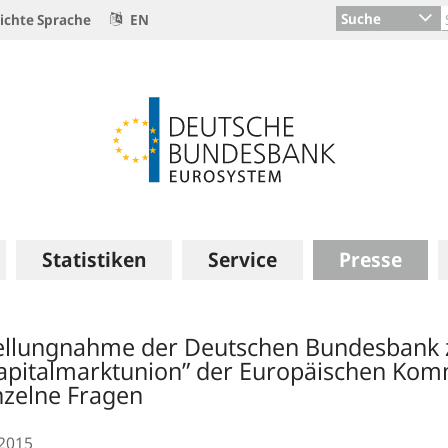
Suche
ichte Sprache
EN
Statistiken
Service
Presse
ellungnahme der Deutschen Bundesbank
apitalmarktunion” der Europäischen Komm
nzelne Fragen
.2015