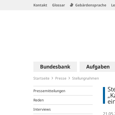
Service
Kontakt
Glossar
Gebärdensprache
Le
Navigation
Logo
Hauptnavigation
Bundesbank
Aufgaben
Startseite
Presse
Stellungnahmen
St
Pressemitteilungen
„K
ei
Reden
Interviews
21.05