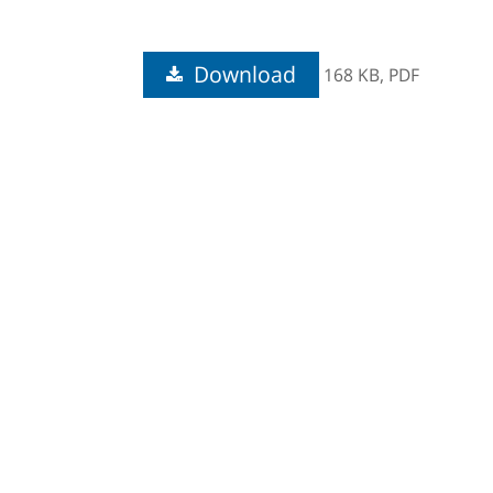
Download
168 KB,
PDF