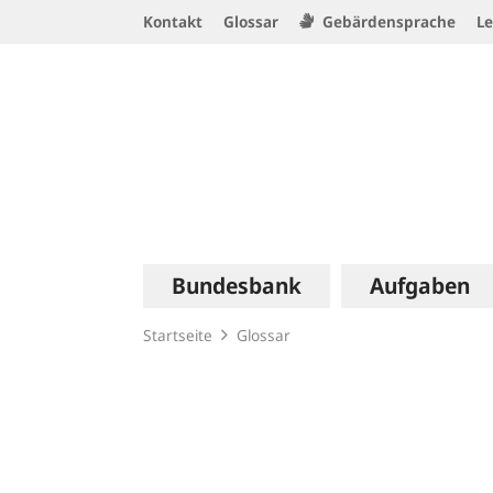
Service
Kontakt
Glossar
Gebärdensprache
Le
Navigation
Logo
Hauptnavigation
Bundesbank
Aufgaben
Startseite
Glossar