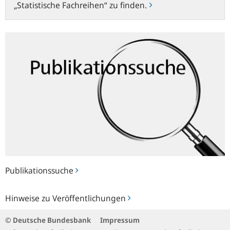
„Statistische Fachreihen“ zu finden.
Publikationssuche
Publikationssuche
Hinweise
Hinweise zu Veröffentlichungen
zu
Veröffentlichungen
© Deutsche Bundesbank
Impressum