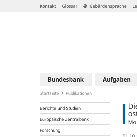
Service
Kontakt
Glossar
Gebärdensprache
Le
Navigation
Logo
Hauptnavigation
Bundesbank
Aufgaben
Startseite
Publikationen
Di
Berichte und Studien
os
Europäische Zentralbank
Mon
Forschung
01.10