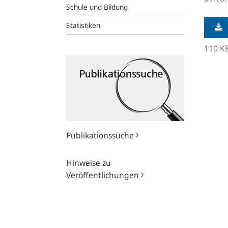
Schule und Bildung
Statistiken
110 K
Publikationssuche
Publikationssuche
Hinweise
Hinweise zu
zu
Veröffentlichungen
Veröffentlichungen