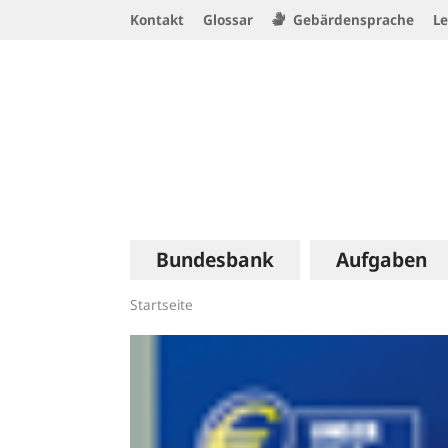
Service
Kontakt
Glossar
Gebärdensprache
Le
Navigation
Logo
Hauptnavigation
Bundesbank
Aufgaben
Startseite