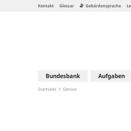
Service
Kontakt
Glossar
Gebärdensprache
Le
Navigation
Logo
Hauptnavigation
Bundesbank
Aufgaben
Startseite
Glossar