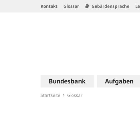
Service
Kontakt
Glossar
Gebärdensprache
Le
Navigation
Logo
Hauptnavigation
Bundesbank
Aufgaben
Startseite
Glossar