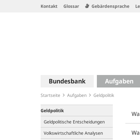
Service
Kontakt
Glossar
Gebärdensprache
Le
Navigation
Logo
Hauptnavigation
Bundesbank
Aufgaben
Startseite
Aufgaben
Geldpolitik
Geldpolitik
Was
Geldpolitische Entscheidungen
War
Volkswirtschaftliche Analysen