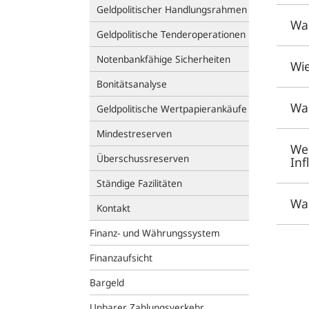
Geldpolitischer Handlungsrahmen
War
Geldpolitische Tenderoperationen
Notenbankfähige Sicherheiten
Wie
Bonitätsanalyse
War
Geldpolitische Wertpapierankäufe
Mindestreserven
Wel
Überschussreserven
Inf
Ständige Fazilitäten
Was
Kontakt
Finanz- und Währungssystem
Finanzaufsicht
Bargeld
Unbarer Zahlungsverkehr