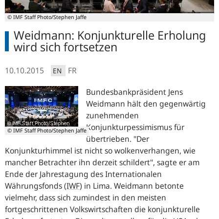
© IMF Staff Photo/Stephen Jaffe
Weidmann: Konjunkturelle Erholung
wird sich fort­setzen
10.10.2015
FR
EN
Bundesbankpräsident Jens
Weidmann hält den gegenwärtig
zunehmenden
Konjunkturpessimismus für
© IMF Staff Photo/Stephen Jaffe
übertrieben. "
Der
Konjunkturhimmel ist nicht so wolkenverhangen, wie
mancher Betrachter ihn derzeit schildert
", sagte er am
Ende der Jahrestagung des Internationalen
Währungsfonds (
IWF
) in Lima. Weidmann betonte
vielmehr, dass sich zumindest in den meisten
fortgeschrittenen Volkswirtschaften die konjunkturelle