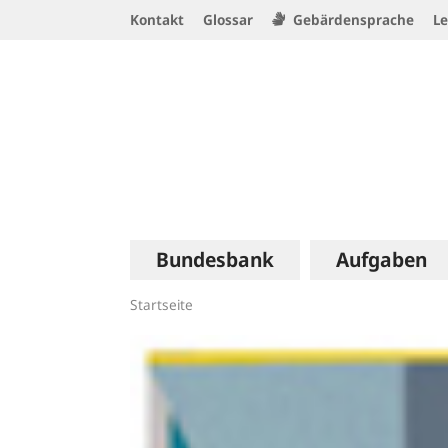
Service
Kontakt
Glossar
Gebärdensprache
Le
Navigation
Logo
Hauptnavigation
Bundesbank
Aufgaben
Startseite