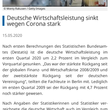
© Monty Rakusen / Getty Images
Deutsche Wirtschaftsleistung sinkt
wegen Corona stark
15.05.2020
Nach ers­ten Be­rech­nun­gen des Sta­tis­ti­schen Bun­des­am­
tes (Destatis) ist die deut­sche Wirt­schaftsleistung im
ersten Quartal 2020 um 2,2 Prozent im Vergleich zum
Vorquartal gesunken. „
Das war der stärkste Rückgang seit
der globalen Finanz- und Wirtschaftskrise 2008/2009 und
der zweitstärkste Rückgang seit der deutschen
Vereinigung
“, teil­ten die Fach­leu­te in Ber­lin mit. Lediglich
im ersten Quartal 2009 sei der Rückgang mit 4,7 Prozent
noch stärker gewesen.
Nach An­ga­ben der Sta­tis­ti­ke­rin­nen und Sta­tis­ti­ker ver­
zeich­ne­te die deut­sche Wirt­schaft auch im Vergleich zum