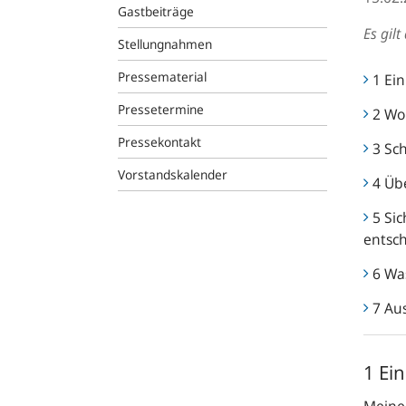
Gastbeiträge
Es gil
Stellungnahmen
Pressematerial
1 Ei
Pressetermine
2 Wo
Pressekontakt
3 Sc
Vorstandskalender
4 Üb
5 Sic
entsc
6 Wa
7 Aus
1 Ei