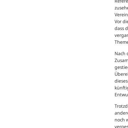
Refer
zusehe
Verein
Vor d
dass d
verga
Theme
Nach d
Zusam
gestie
Überei
dieses
künfti
Entwur
Trotzd
andere
noch w
verges