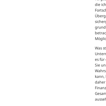
die ic
Fortsc
Überg
sicher
grund
betrac
Möglic
Was st
Unter
es für
Sie un
Wahrsc
kann, 
daher
Finanz
Gesam
ausse