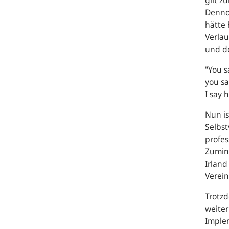
gilt z
Denno
hätte
Verla
und de
"You s
you s
I say 
Nun is
Selbst
profes
Zumind
Irlan
Verein
Trotzd
weiter
Implem