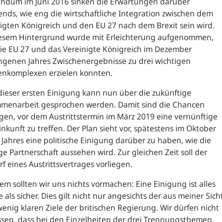
endum im Juni 2016 sinken die Erwartungen darüber
nds, wie eng die wirtschaftliche Integration zwischen dem
igten Königreich und den EU 27 nach dem Brexit sein wird.
iesem Hintergrund wurde mit Erleichterung aufgenommen,
ie EU 27 und das Vereinigte Königreich im Dezember
ngenen Jahres Zwischenergebnisse zu drei wichtigen
nkomplexen erzielen konnten.
ieser ersten Einigung kann nun über die zukünftige
menarbeit gesprochen werden. Damit sind die Chancen
gen, vor dem Austrittstermin im März 2019 eine vernünftige
nkunft zu treffen. Der Plan sieht vor, spätestens im Oktober
 Jahres eine politische Einigung darüber zu haben, wie die
ge Partnerschaft aussehen wird. Zur gleichen Zeit soll der
f eines Austrittsvertrages vorliegen.
em sollten wir uns nichts vormachen: Eine Einigung ist alles
 als sicher. Dies gilt nicht nur angesichts der aus meiner Sich
enig klaren Ziele der britischen Regierung. Wir dürfen nicht
sen, dass bei den Einzelheiten der drei Trennungsthemen,