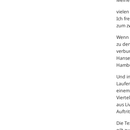
Meine
vielen
Ich f
zum zw
Wenn i
zu den
verbun
Hanses
Hambu
Und in
Laufen
einem 
Vierte
aus Li
Auftri
Die Te