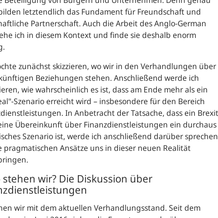
te Beteiligung von Bürgern und Unternehmen. Denn genau
bilden letztendlich das Fundament für Freundschaft und
haftliche Partnerschaft. Auch die Arbeit des Anglo-German
ehe ich in diesem Kontext und finde sie deshalb enorm
g.
chte zunächst skizzieren, wo wir in den Verhandlungen über
ukünftigen Beziehungen stehen. Anschließend werde ich
ieren, wie wahrscheinlich es ist, dass am Ende mehr als ein
al"-Szenario erreicht wird – insbesondere für den Bereich
dienstleistungen. In Anbetracht der Tatsache, dass ein Brexi
ine Übereinkunft über Finanzdienstleistungen ein durchaus
tisches Szenario ist, werde ich anschließend darüber sprechen
 pragmatischen Ansätze uns in dieser neuen Realität
bringen.
 stehen wir? Die Diskussion über
nzdienstleistungen
nen wir mit dem aktuellen Verhandlungsstand. Seit dem