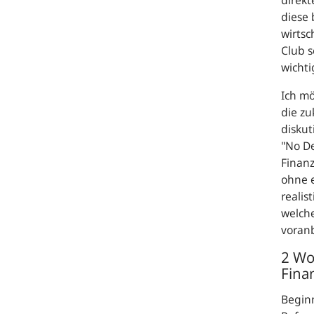
direk
diese 
wirtsc
Club s
wichti
Ich mö
die z
diskut
"No De
Finanz
ohne e
realis
welche
voran
2 Wo
Fina
Begin