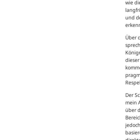
wie di
langf
und de
erken
Über 
sprech
Königr
dieser
komme
pragm
Respek
Der S
mein A
über d
Bereic
jedoch
basier