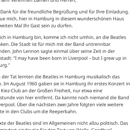
 sehr verehrten Damen und Herren,
 Dank für die freundliche Begrüßung und für Ihre Einladung.
reue mich, hier in Hamburg in diesem wunderschönen Haus
eiten Mal Ihr Gast sein zu dürfen.
ch in Hamburg bin, komme ich nicht umhin, an die Beatles
ken. Die Stadt ist für mich mit der Band untrennbar
den. John Lennon sagte einmal über seine Zeit in der
tadt: "I may have been born in Liverpool – but I grew up in
rg."
 der Tat lernten die Beatles in Hamburg musikalisch das
. Im August 1960 gaben sie in Hamburg ihr erstes Konzert in
Kiez-Club an der Großen Freiheit, nur etwa eine
lstunde von hier entfernt. Da kannte noch niemand die Band
verpool. Über die nächsten zwei Jahre folgten viele weitere
tte in den Clubs um die Reeperbahn.
xte der Beatles sind im Allgemeinen nicht allzu politisch. Das