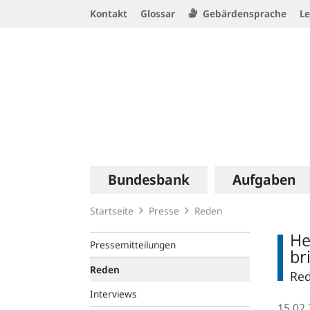
Service
Kontakt
Glossar
Gebärdensprache
Le
Navigation
Logo
Hauptnavigation
Bundesbank
Aufgaben
Startseite
Presse
Reden
He
Pressemitteilungen
br
Reden
Red
Interviews
15.02