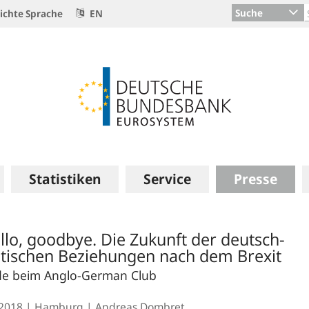
Suche
ichte Sprache
EN
Statistiken
Service
Presse
llo, goodbye. Die Zukunft der deutsch-
itischen Beziehungen nach dem Brexit
e beim Anglo-German Club
.2018
Hamburg
Andreas Dombret