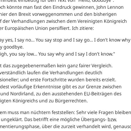
umindest eindeutig für den Text von "Hello, Goodbye".
ch könnte man fast den Eindruck gewinnen, John Lennon
 hier den Brexit vorweggenommen und den bisherigen
uf der Verhandlungen zwischen dem Vereinigten Königreich
r Europäischen Union persifliert. Ich zitiere:
ay yes, I say no… You say stop and I say go… I don’t know why
ay goodbye.
high, you say low… You say why and I say I don’t know."
t das zugegebenermaßen kein ganz fairer Vergleich.
verständlich laufen die Verhandlungen deutlich
sioneller; und erste Fortschritte wurden bereits erzielt.
est vorläufige Erkenntnisse gibt es zur Grenze zwischen
d und Nordirland, zu den ausstehenden
EU
-Beiträgen des
igten Königreichs und zu Bürgerrechten.
em muss man nüchtern feststellen: Sehr viele Fragen bleibe
 ungeklärt. Das betrifft eine mögliche Übergangs-
bzw.
entierungsphase, über die zurzeit verhandelt wird, genaus