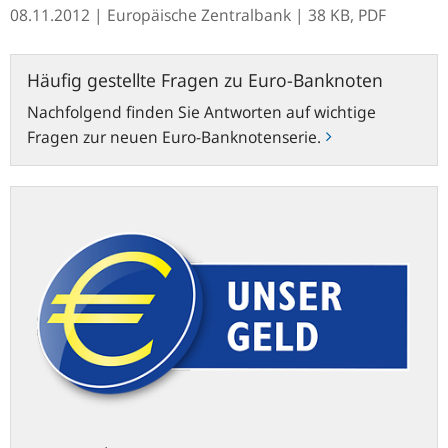
08.11.2012
| Europäische Zentralbank
| 38 KB, PDF
Häufig
Häufig gestellte Fragen zu Euro-Banknoten
gestellte
Nachfolgend finden Sie Antworten auf wichtige
Fragen
Fragen zur neuen Euro-Banknotenserie.
zu
Euro-
Banknoten
ecb.europa.eu