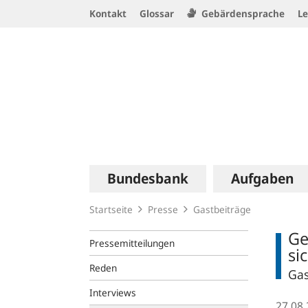
Service
Kontakt
Glossar
Gebärdensprache
Le
Navigation
Logo
Hauptnavigation
Bundesbank
Aufgaben
Startseite
Presse
Gastbeiträge
Ge
Pressemitteilungen
si
Reden
Gas
Interviews
27.08