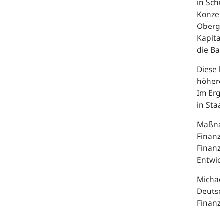
in Sch
Konzen
Obergr
Kapita
die B
Diese 
höher
Im Erg
in St
Maßna
Finanz
Finanz
Entwi
Michae
Deuts
Finanz