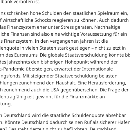
lbank verboten ist.
ns schränken hohe Schulden den staatlichen Spielraum ein,
 wirtschaftliche Schocks reagieren zu können. Auch dadurch
as Finanzsystem eher unter Stress geraten. Nachhaltige
liche Finanzen sind also eine wichtige Voraussetzung für ein
es Finanzsystem. In den vergangenen Jahren ist die
enquote in vielen Staaten stark gestiegen – nicht zuletzt in
n des Euroraums. Die globale Staatsverschuldung könnte bi
des Jahrzehnts den bisherigen Höhepunkt während der
-Pandemie übersteigen, erwartet der Internationale
ngsfonds. Mit steigender Staatsverschuldung belasten
ahlungen zunehmend den Haushalt. Eine Herausforderung,
ich zunehmend auch die
USA
gegenübersehen. Die Frage der
entragfähigkeit gewinnt für die Finanzmärkte an
tung.
n Deutschland wird die staatliche Schuldenquote absehbar
n. Könnte Deutschland dadurch seinen Ruf als sicherer Hafe
ren? Das steht derzeit nicht zu befürchten. Deutschland