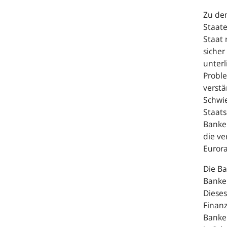
Zu de
Staat
Staat 
sicher
unterl
Probl
verst
Schwie
Staats
Banken
die ve
Euror
Die Ba
Banken
Diese
Finanz
Banken