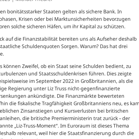
en bonitätsstarker Staaten gelten als sichere Bank. In
phasen, Krisen oder bei Marktunsicherheiten bevorzugen
oren solche sicheren Häfen, um ihr Kapital zu schützen.
ick auf die Finanzstabilität bereiten uns als Aufseher deshalb
staatliche Schuldenquoten Sorgen. Warum? Das hat drei
e.
s können Zweifel, ob ein Staat seine Schulden bedient, zu
urbulenzen und Staatsschuldenkrisen führen. Dies zeigte
eispielsweise im September 2022 in Großbritannien, als die
ge Regierung unter Liz Truss nicht-gegenfinanzierte
rsenkungen ankündigte. Die Finanzmärkte bewerteten
hin die fiskalische Tragfähigkeit Großbritanniens neu, es ka
eblichen Zinsanstiegen und Kursverlusten bei britischen
anleihen, die britische Premierministerin trat zurück – der
annte „Liz-Truss-Moment“. Im Euroraum ist dieses Thema
eshalb relevant, weil hier die Staatsfinanzierung durch die