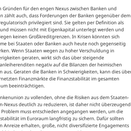
n Gründen für den engen Nexus zwischen Banken und
en zählt auch, dass Forderungen der Banken gegenüber dem
regulatorisch privilegiert sind. Sie gelten per Definition als
 und müssen nicht mit Eigenkapital unterlegt werden und
iegen keinen Großkreditgrenzen. In Krisen könnten sich
eme bei Staaten oder Banken auch heute noch gegenseitig
ärken. Wenn Staaten wegen zu hoher Verschuldung in
rigkeiten geraten, wirkt sich das über steigende
anleiherenditen negativ auf die Bilanzen der heimischen
 aus. Geraten die Banken in Schwierigkeiten, kann dies übe
rnetzten Finanzmärkte die Finanzstabilität im gesamten
aum beeinträchtigen.
nkenunion zu vollenden, ohne die Risiken aus dem Staaten-
-Nexus deutlich zu reduzieren, ist daher nicht überzeugend
s Problem muss entschieden angegangen werden, um die
stabilität im Euroraum langfristig zu sichern. Dafür sollten
 Anreize erhalten, große, nicht diversifizierte Engagements