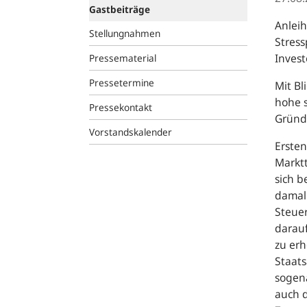
Gastbeiträge
Anleih
Stellungnahmen
Stress
Invest
Pressematerial
Pressetermine
Mit Bl
hohe 
Pressekontakt
Gründ
Vorstandskalender
Ersten
Marktt
sich b
damali
Steue
darauf
zu erh
Staats
sogen
auch d