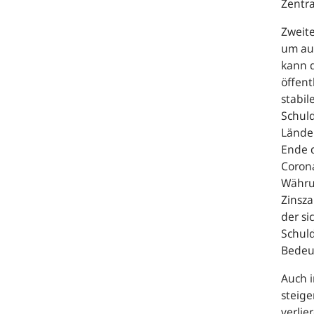
Zentra
Zweite
um auf
kann d
öffent
stabil
Schuld
Länder
Ende 
Corona
Währu
Zinsz
der s
Schuld
Bedeu
Auch i
steige
verlie