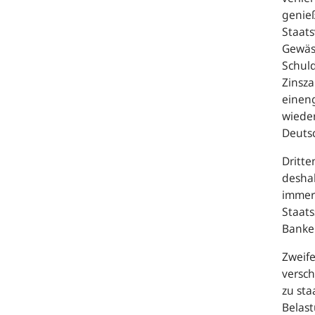
genieß
Staats
Gewäss
Schuld
Zinsza
eineng
wieder
Deutsc
Dritte
desha
immer 
Staats
Banke
Zweife
versch
zu st
Belast