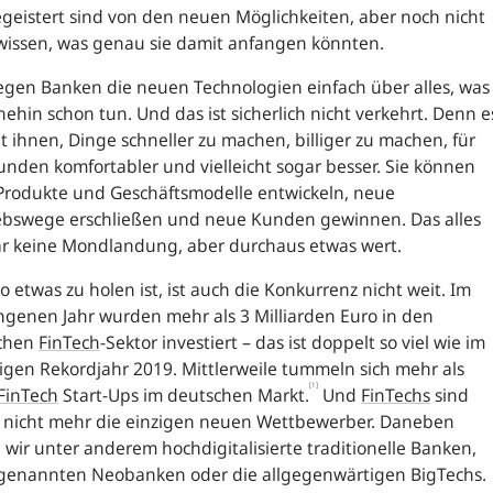
egeistert sind von den neuen Möglichkeiten, aber noch nicht
wissen, was genau sie damit anfangen könnten.
egen Banken die neuen Technologien einfach über alles, was
nehin schon tun. Und das ist sicherlich nicht verkehrt. Denn e
t ihnen, Dinge schneller zu machen, billiger zu machen, für
nden komfortabler und vielleicht sogar besser. Sie können
Produkte und Geschäftsmodelle entwickeln, neue
iebswege erschließen und neue Kunden gewinnen. Das alles
ar keine Mondlandung, aber durchaus etwas wert.
 etwas zu holen ist, ist auch die Konkurrenz nicht weit. Im
genen Jahr wurden mehr als 3 Milliarden Euro in den
chen
FinTech
-Sektor investiert – das ist doppelt so viel wie im
igen Rekordjahr 2019. Mittlerweile tummeln sich mehr als
[1]
FinTech
Start-Ups im deutschen Markt.
Und
FinTechs
sind
t nicht mehr die einzigen neuen Wettbewerber. Daneben
 wir unter anderem hochdigitalisierte traditionelle Banken,
ogenannten Neobanken oder die allgegenwärtigen BigTechs.