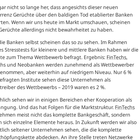
 gar nicht so lange her, dass angesichts dieser neuen
rrenz Gerüchte über den baldigen Tod etablierter Banken
erten. Wenn wir uns heute im Markt umschauen, scheinen
Gerüchte allerdings nicht bewahrheitet zu haben.
ie Banken selbst scheinen das so zu sehen. Im Rahmen
s Stresstests für kleinere und mittlere Banken haben wir die
tute zum Thema Wettbewerb befragt. Ergebnis:
FinTechs
,
chs und Neobanken werden zunehmend als Wettbewerber
enommen, aber weiterhin auf niedrigem Niveau. Nur 6 %
befragten Institute sehen diese Unternehmen als
treiber des Wettbewerbs – 2019 waren es 2 %.
hlich sehen wir in einigen Bereichen eher Kooperation als
ngung. Und das hat Folgen für die Marktstruktur.
FinTechs
ehmen meist nicht das komplette Bankgeschäft, sondern
n sich einzelne Elemente heraus. In Zukunft werden wir also
lich seltener Unternehmen sehen, die die komplette
höpfungskette abdecken. An ihre Stelle treten Netzwerke