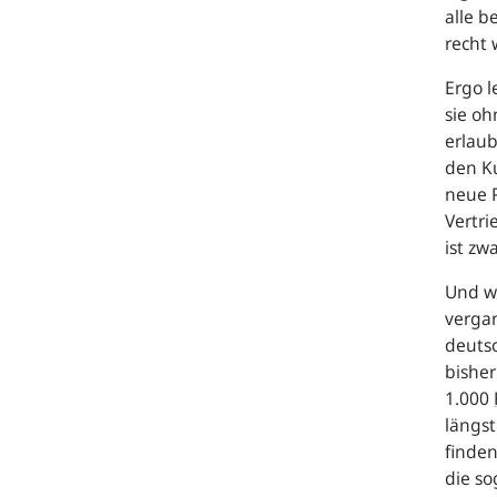
alle b
recht 
Ergo l
sie oh
erlaub
den Ku
neue 
Vertr
ist zw
Und wo
vergan
deuts
bisher
1.000
längs
finden
die s