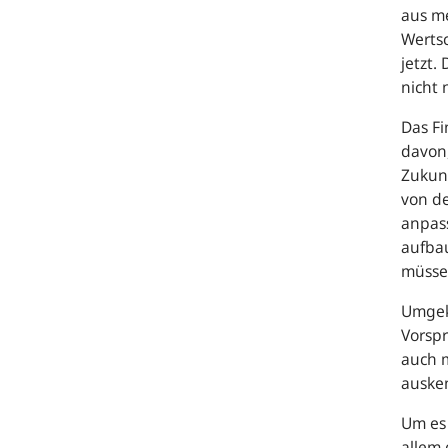
aus me
Wertsc
jetzt.
nicht 
Das Fi
davon,
Zukunf
von de
anpass
aufba
müssen
Umgek
Vorspr
auch 
auske
Um es
allem 