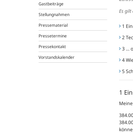
Gastbeiträge
Es gil
Stellungnahmen
Pressematerial
1 Ei
Pressetermine
2 Tec
Pressekontakt
3 … 
Vorstandskalender
4 Wi
5 Sc
1 Ei
Meine
384.00
384.00
könne