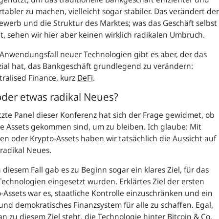
tabler zu machen, vielleicht sogar stabiler. Das verändert de
werb und die Struktur des Marktes; was das Geschäft selbst
, sehen wir hier aber keinen wirklich radikalen Umbruch.
Anwendungsfall neuer Technologien gibt es aber, der das
ial hat, das Bankgeschäft grundlegend zu verändern:
ralised Finance
, kurz
DeFi
.
oder etwas radikal Neues?
tzte Panel dieser Konferenz hat sich der Frage gewidmet, ob
le Assets gekommen sind, um zu bleiben. Ich glaube: Mit
len oder Krypto-Assets haben wir tatsächlich die Aussicht auf
radikal Neues.
 diesem Fall gab es zu Beginn sogar ein klares Ziel, für das
echnologien eingesetzt wurden. Erklärtes Ziel der ersten
-Assets war es, staatliche Kontrolle einzuschränken und ein
 und demokratisches Finanzsystem für alle zu schaffen. Egal,
n zu diesem Ziel steht, die Technologie hinter Bitcoin & Co.