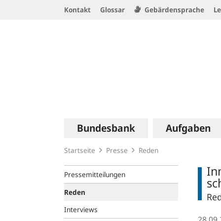
Service
Kontakt
Glossar
Gebärdensprache
Le
Navigation
Logo
Hauptnavigation
Bundesbank
Aufgaben
Startseite
Presse
Reden
In
Pressemitteilungen
sc
Reden
Red
Interviews
28.09