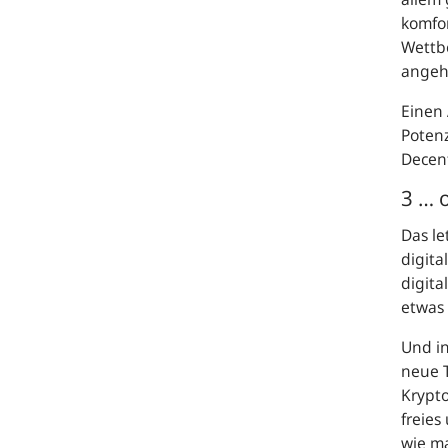
komfor
Wettbe
angeht
Einen 
Potenz
Decent
3 … 
Das le
digita
digita
etwas 
Und in
neue T
Krypto
freies
wie ma