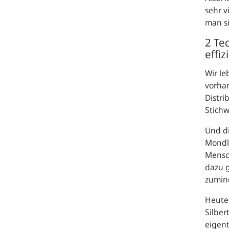
sehr v
man si
2 Te
effiz
Wir le
vorhan
Distri
Stich
Und di
Mondla
Mensc
dazu g
zumind
Heute
Silber
eigent