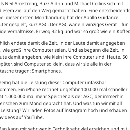
ls Neil Armstrong, Buzz Aldrin und Michael Collins sich mit
diesem Ziel auf den Weg gemacht haben. Eine entscheidend
bei dieser ersten Mondlandung hat der Apollo
Guidance
er gespielt, kurz AGC. Der AGC war ein winziges Gerät – für
ge Verhältnisse. Er wog 32 kg und war so groß wie ein Koffer
hlich endete damit die Zeit, in der Leute damit angegeben
 wie groß ihre Computer seien. Und es begann die Zeit, in
ute damit angeben, wie klein ihre Computer sind. Heute, 50
später, sind Computer so klein, dass wir sie alle in der
tasche tragen: Smartphones.
zeitig hat die Leistung dieser Computer unfassbar
ommen. Ein iPhone rechnet ungefähr 100.000-mal schneller
t 1.000.000-mal mehr Speicher als der AGC, der immerhin
enschen zum Mond gebracht hat. Und was tun wir mit all
 Leistung? Wir laden Fotos auf Instagram hoch und schauen
nvideos auf YouTube.
Man kann mit sehr wenig Technik sehr viel erreichen und mit