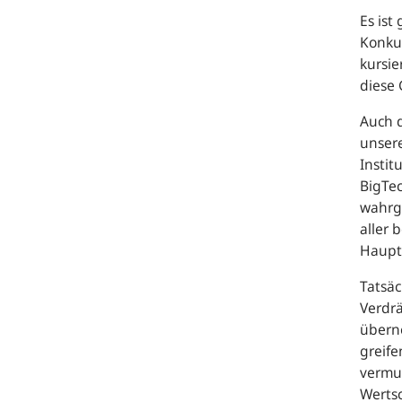
Es ist
Konku
kursi
diese 
Auch d
unsere
Insti
BigTe
wahrg
aller 
Haupt
Tatsäc
Verdrä
übern
greife
vermut
Wertsc