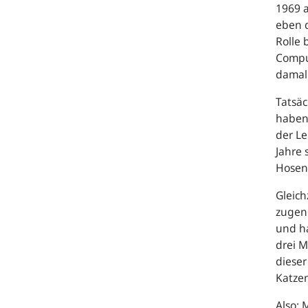
1969 a
eben 
Rolle 
Comput
damali
Tatsäc
haben,
der Le
Jahre 
Hosen
Gleich
zugen
und ha
drei M
dieser
Katze
Also: 