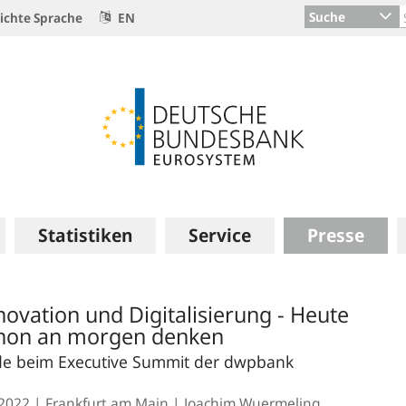
Suche
ichte Sprache
EN
Statistiken
Service
Presse
novation und Digitalisierung - Heute
hon an morgen denken
e beim Executive Summit der dwpbank
.2022
Frankfurt am Main
Joachim Wuermeling