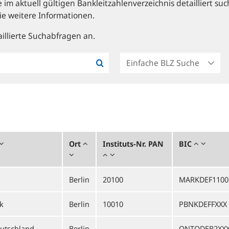
im aktuell gültigen Bankleitzahlenverzeichnis detailliert suc
ie weitere Informationen.
illierte Suchabfragen an.
Ort
Instituts-Nr. PAN
BIC
Berlin
20100
MARKDEF1100
k
Berlin
10010
PBNKDEFFXXX
utschland
Berlin
QNTODEB2XX