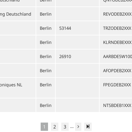
ung Deutschland
Berlin
REVODEB2XXX
Berlin
53144
TRZODEB2XXX
Berlin
KLRNDEBEXXX
Berlin
26910
AARBDE5W10
Berlin
AFOPDEB2XXX
roniques NL
Berlin
FPEGDEB2XXX
Berlin
NTSBDEB1XXX
...
1
2
3