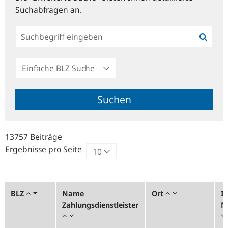
Suchabfragen an.
Einfache
BLZ
Suche
Suchen
13757 Beiträge
Ergebnisse pro Seite
BLZ
Name
Ort
In
Zahlungsdienstleister
N