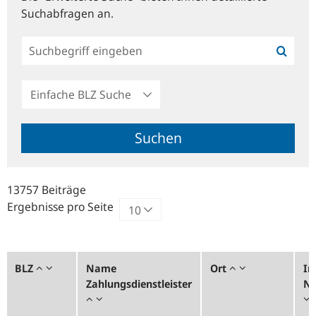
Suchabfragen an.
Einfache
BLZ
Suche
Suchen
13757 Beiträge
Ergebnisse pro Seite
BLZ
Name
Ort
In
Zahlungsdienstleister
Nr