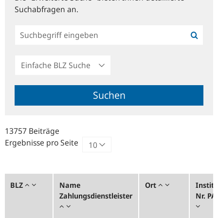
Suchabfragen an.
Einfache
BLZ
Suche
Suchen
13757 Beiträge
Ergebnisse pro Seite
BLZ
Name
Ort
Institu
Zahlungsdienstleister
Nr. P