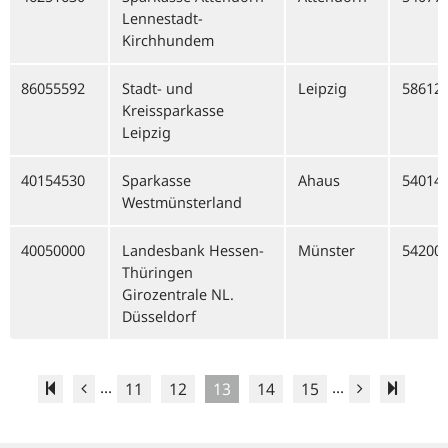
Lennestadt-
Kirchhundem
86055592
Stadt- und
Leipzig
58612
Kreissparkasse
Leipzig
40154530
Sparkasse
Ahaus
54014
Westmünsterland
40050000
Landesbank Hessen-
Münster
54200
Thüringen
Girozentrale NL.
Düsseldorf
...
...
11
12
13
14
15