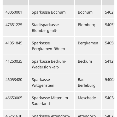
43050001
Sparkasse Bochum
Bochum
54021
47651225
Stadtsparkasse
Blomberg
54053
Blomberg -alt-
41051845
Sparkasse
Bergkamen
54056
Bergkamen-Bönen
41250035
Sparkasse Beckum-
Beckum
54121
Wadersloh -alt-
46053480
Sparkasse
Bad
54008
Wittgenstein
Berleburg
46650005
Sparkasse Mitten im
Meschede
54034
Sauerland
46251630
Sparkasse Attendorn-
Attendorn
54077